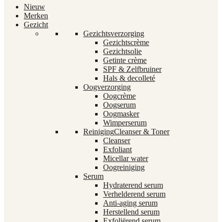
Nieuw
Merken
Gezicht
Gezichtsverzorging
Gezichtscrème
Gezichtsolie
Getinte crème
SPF & Zelfbruiner
Hals & decolleté
Oogverzorging
Oogcrème
Oogserum
Oogmasker
Wimperserum
Reiniging
Cleanser & Toner
Cleanser
Exfoliant
Micellar water
Oogreiniging
Serum
Hydraterend serum
Verhelderend serum
Anti-aging serum
Herstellend serum
Exfoliërend serum