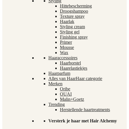
Styling
Hittebescherming
Droogshampoo
Texture spray
Haarlak
Styling cream
Styling gel
Finishing spray
Primer
Mousse
Wax
Haaraccessoires
Haarborstel
Haarelastiekjes
Haarparfum
Alles van Haar
Haar categorie
Merken
Oribe
OUAI
Malin+Goetz
Trending
Herstellende haartreatments
Versterk je haar met Hair Alchemy