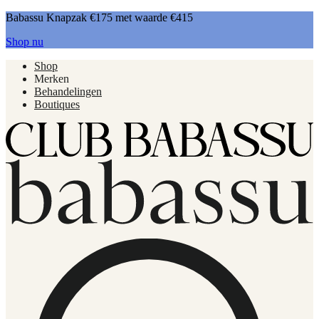
Babassu Knapzak €175 met waarde €415
Shop nu
Shop
Merken
Behandelingen
Boutiques