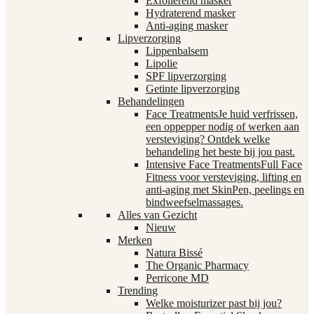
Exfoliërend masker
Hydraterend masker
Anti-aging masker
Lipverzorging
Lippenbalsem
Lipolie
SPF lipverzorging
Getinte lipverzorging
Behandelingen
Face Treatments
Je huid verfrissen,
een oppepper nodig of werken aan
versteviging? Ontdek welke
behandeling het beste bij jou past.
Intensive Face Treatments
Full Face
Fitness voor versteviging, lifting en
anti-aging met SkinPen, peelings en
bindweefselmassages.
Alles van Gezicht
Nieuw
Merken
Natura Bissé
The Organic Pharmacy
Perricone MD
Trending
Welke moisturizer past bij jou?