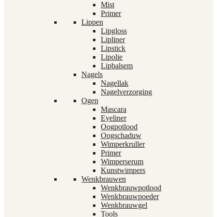
Mist
Primer
Lippen
Lipgloss
Lipliner
Lipstick
Lipolie
Lipbalsem
Nagels
Nagellak
Nagelverzorging
Ogen
Mascara
Eyeliner
Oogpotlood
Oogschaduw
Wimperkruller
Primer
Wimperserum
Kunstwimpers
Wenkbrauwen
Wenkbrauwpotlood
Wenkbrauwpoeder
Wenkbrauwgel
Tools