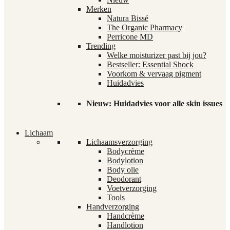
Merken
Natura Bissé
The Organic Pharmacy
Perricone MD
Trending
Welke moisturizer past bij jou?
Bestseller: Essential Shock
Voorkom & vervaag pigment
Huidadvies
Nieuw: Huidadvies voor alle skin issues
Lichaam
Lichaamsverzorging
Bodycrème
Bodylotion
Body olie
Deodorant
Voetverzorging
Tools
Handverzorging
Handcrème
Handlotion