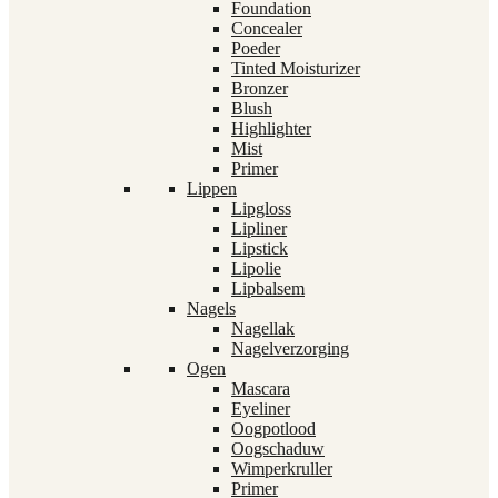
Foundation
Concealer
Poeder
Tinted Moisturizer
Bronzer
Blush
Highlighter
Mist
Primer
Lippen
Lipgloss
Lipliner
Lipstick
Lipolie
Lipbalsem
Nagels
Nagellak
Nagelverzorging
Ogen
Mascara
Eyeliner
Oogpotlood
Oogschaduw
Wimperkruller
Primer