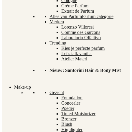
Cologne
Crème Parfum
Extrait de Parfum
Alles van Parfum
Parfum categorie
Merken
Lorenzo Villoresi
Comme des Garcons
Laboratorio Olfattivo
Trending
Kies je perfecte parfum
Let's talk vanilla
Atelier Materi
Nieuw: Santorini Hair & Body Mist
Make-up
Gezicht
Foundation
Concealer
Poeder
Tinted Moisturizer
Bronzer
Blush
Highlighter