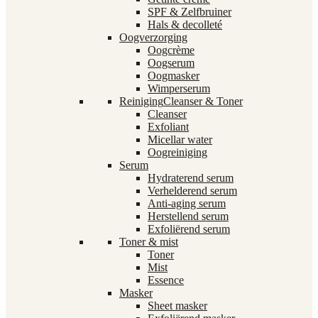
SPF & Zelfbruiner
Hals & decolleté
Oogverzorging
Oogcrème
Oogserum
Oogmasker
Wimperserum
Reiniging
Cleanser & Toner
Cleanser
Exfoliant
Micellar water
Oogreiniging
Serum
Hydraterend serum
Verhelderend serum
Anti-aging serum
Herstellend serum
Exfoliërend serum
Toner & mist
Toner
Mist
Essence
Masker
Sheet masker