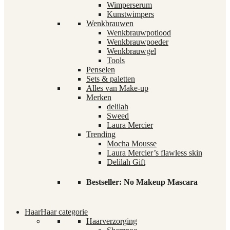
Wimperserum
Kunstwimpers
Wenkbrauwen
Wenkbrauwpotlood
Wenkbrauwpoeder
Wenkbrauwgel
Tools
Penselen
Sets & paletten
Alles van Make-up
Merken
delilah
Sweed
Laura Mercier
Trending
Mocha Mousse
Laura Mercier’s flawless skin
Delilah Gift
Bestseller: No Makeup Mascara
Haar
Haar categorie
Haarverzorging