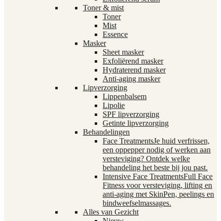
Toner & mist
Toner
Mist
Essence
Masker
Sheet masker
Exfoliërend masker
Hydraterend masker
Anti-aging masker
Lipverzorging
Lippenbalsem
Lipolie
SPF lipverzorging
Getinte lipverzorging
Behandelingen
Face Treatments
Je huid verfrissen,
een oppepper nodig of werken aan
versteviging? Ontdek welke
behandeling het beste bij jou past.
Intensive Face Treatments
Full Face
Fitness voor versteviging, lifting en
anti-aging met SkinPen, peelings en
bindweefselmassages.
Alles van Gezicht
Nieuw