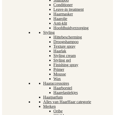
Shampoo
Conditioner
Leave-in treatment
Haarmasker
Haarolie
Anti-klit
Hoofdhuidverzorging
Styling
Hittebescherming
Droogshampoo
Texture spray
Haarlak
Styling cream
Styling gel
Finishing spray
Primer
Mousse
Wax
Haaraccessoires
Haarborstel
Haarelastiekjes
Haarparfum
Alles van Haar
Haar categorie
Merken
Oribe