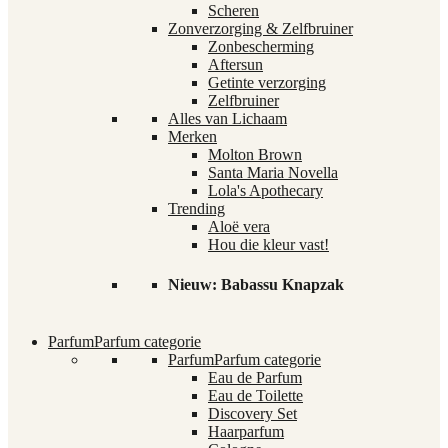
Scheren
Zonverzorging & Zelfbruiner
Zonbescherming
Aftersun
Getinte verzorging
Zelfbruiner
Alles van Lichaam
Merken
Molton Brown
Santa Maria Novella
Lola's Apothecary
Trending
Aloë vera
Hou die kleur vast!
Nieuw: Babassu Knapzak
Parfum
Parfum categorie
Parfum
Parfum categorie
Eau de Parfum
Eau de Toilette
Discovery Set
Haarparfum