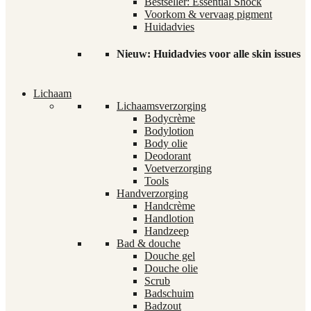
Bestseller: Essential Shock
Voorkom & vervaag pigment
Huidadvies
Nieuw: Huidadvies voor alle skin issues
Lichaam
Lichaamsverzorging
Bodycrème
Bodylotion
Body olie
Deodorant
Voetverzorging
Tools
Handverzorging
Handcrème
Handlotion
Handzeep
Bad & douche
Douche gel
Douche olie
Scrub
Badschuim
Badzout