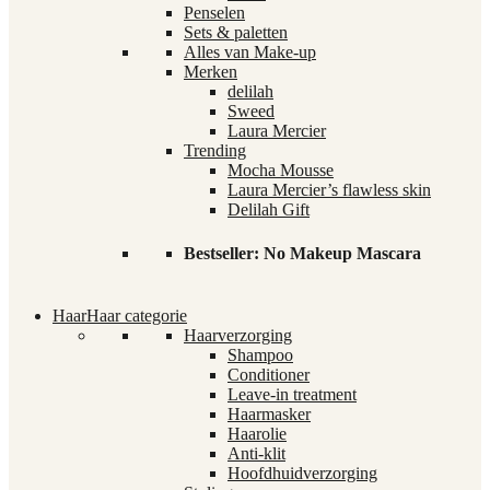
Penselen
Sets & paletten
Alles van Make-up
Merken
delilah
Sweed
Laura Mercier
Trending
Mocha Mousse
Laura Mercier’s flawless skin
Delilah Gift
Bestseller: No Makeup Mascara
Haar
Haar categorie
Haarverzorging
Shampoo
Conditioner
Leave-in treatment
Haarmasker
Haarolie
Anti-klit
Hoofdhuidverzorging