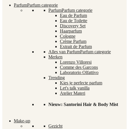
Parfum
Parfum categorie
Parfum
Parfum categorie
Eau de Parfum
Eau de Toilette
Discovery Set
Haarparfum
Cologne
Crème Parfum
Extrait de Parfum
Alles van Parfum
Parfum categorie
Merken
Lorenzo Villoresi
Comme des Garcons
Laboratorio Olfattivo
Trending
Kies je perfecte parfum
Let's talk vanilla
Atelier Materi
Nieuw: Santorini Hair & Body Mist
Make-up
Gezicht