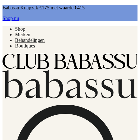
Babassu Knapzak €175 met waarde €415
Shop nu
Shop
Merken
Behandelingen
Boutiques