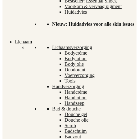
Bestseller: Essential Shock
Voorkom & vervaag pigment
Huidadvies
Nieuw: Huidadvies voor alle skin issues
Lichaam
Lichaamsverzorging
Bodycrème
Bodylotion
Body olie
Deodorant
Voetverzorging
Tools
Handverzorging
Handcrème
Handlotion
Handzeep
Bad & douche
Douche gel
Douche olie
Scrub
Badschuim
Badzout