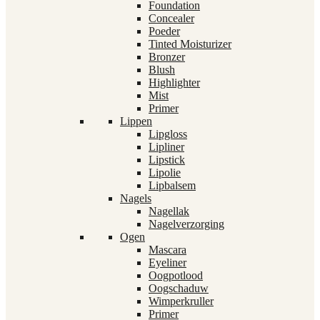
Foundation
Concealer
Poeder
Tinted Moisturizer
Bronzer
Blush
Highlighter
Mist
Primer
Lippen
Lipgloss
Lipliner
Lipstick
Lipolie
Lipbalsem
Nagels
Nagellak
Nagelverzorging
Ogen
Mascara
Eyeliner
Oogpotlood
Oogschaduw
Wimperkruller
Primer