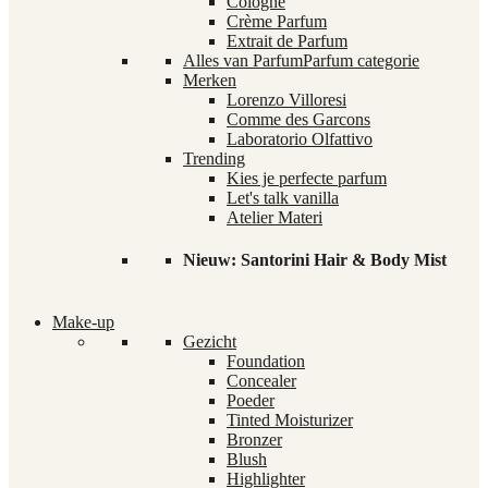
Cologne
Crème Parfum
Extrait de Parfum
Alles van Parfum
Parfum categorie
Merken
Lorenzo Villoresi
Comme des Garcons
Laboratorio Olfattivo
Trending
Kies je perfecte parfum
Let's talk vanilla
Atelier Materi
Nieuw: Santorini Hair & Body Mist
Make-up
Gezicht
Foundation
Concealer
Poeder
Tinted Moisturizer
Bronzer
Blush
Highlighter