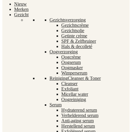
Nieuw
Merken
Gezicht
Gezichtsverzorging
Gezichtscrème
Gezichtsolie
Getinte crème
SPF & Zelfbruiner
Hals & decolleté
Oogverzorging
Oogcrème
Oogserum
Oogmasker
Wimperserum
Reiniging
Cleanser & Toner
Cleanser
Exfoliant
Micellar water
Oogreiniging
Serum
Hydraterend serum
Verhelderend serum
Anti-aging serum
Herstellend serum
Exfoliërend serum