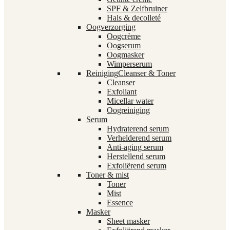
SPF & Zelfbruiner
Hals & decolleté
Oogverzorging
Oogcrème
Oogserum
Oogmasker
Wimperserum
Reiniging
Cleanser & Toner
Cleanser
Exfoliant
Micellar water
Oogreiniging
Serum
Hydraterend serum
Verhelderend serum
Anti-aging serum
Herstellend serum
Exfoliërend serum
Toner & mist
Toner
Mist
Essence
Masker
Sheet masker