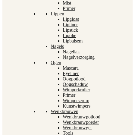
Mist
Primer
Lippen
Lipgloss
Lipliner
Lipstick
Lipolie
Lipbalsem
Nagels
Nagellak
Nagelverzorging
Ogen
Mascara
Eyeliner
Oogpotlood
Oogschaduw
Wimperkruller
Primer
Wimperserum
Kunstwimpers
Wenkbrauwen
Wenkbrauwpotlood
Wenkbrauwpoeder
Wenkbrauwgel
Tools