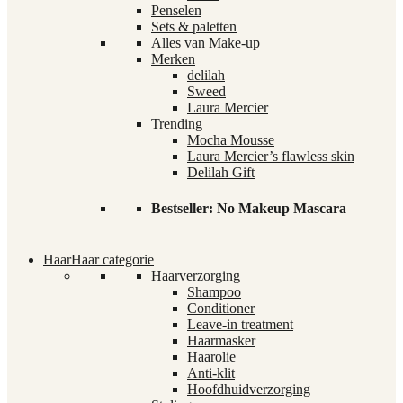
Penselen
Sets & paletten
Alles van Make-up
Merken
delilah
Sweed
Laura Mercier
Trending
Mocha Mousse
Laura Mercier’s flawless skin
Delilah Gift
Bestseller: No Makeup Mascara
Haar
Haar categorie
Haarverzorging
Shampoo
Conditioner
Leave-in treatment
Haarmasker
Haarolie
Anti-klit
Hoofdhuidverzorging