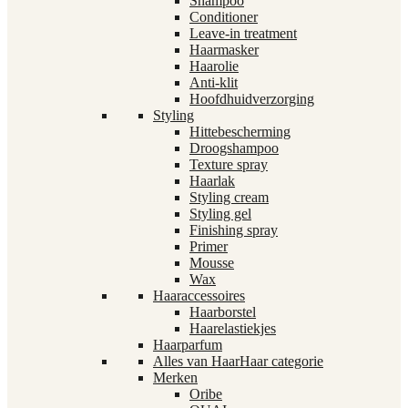
Shampoo
Conditioner
Leave-in treatment
Haarmasker
Haarolie
Anti-klit
Hoofdhuidverzorging
Styling
Hittebescherming
Droogshampoo
Texture spray
Haarlak
Styling cream
Styling gel
Finishing spray
Primer
Mousse
Wax
Haaraccessoires
Haarborstel
Haarelastiekjes
Haarparfum
Alles van Haar
Haar categorie
Merken
Oribe