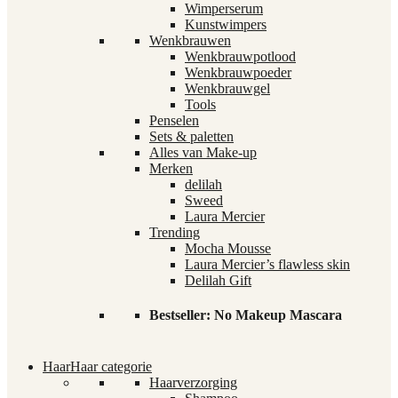
Wimperserum
Kunstwimpers
Wenkbrauwen
Wenkbrauwpotlood
Wenkbrauwpoeder
Wenkbrauwgel
Tools
Penselen
Sets & paletten
Alles van Make-up
Merken
delilah
Sweed
Laura Mercier
Trending
Mocha Mousse
Laura Mercier’s flawless skin
Delilah Gift
Bestseller: No Makeup Mascara
Haar
Haar categorie
Haarverzorging