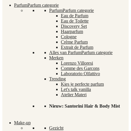
Parfum
Parfum categorie
Parfum
Parfum categorie
Eau de Parfum
Eau de Toilette
Discovery Set
Haarparfum
Cologne
Crème Parfum
Extrait de Parfum
Alles van Parfum
Parfum categorie
Merken
Lorenzo Villoresi
Comme des Garcons
Laboratorio Olfattivo
Trending
Kies je perfecte parfum
Let's talk vanilla
Atelier Materi
Nieuw: Santorini Hair & Body Mist
Make-up
Gezicht