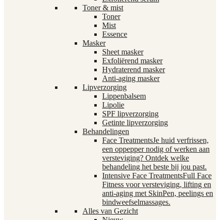
Toner & mist
Toner
Mist
Essence
Masker
Sheet masker
Exfoliërend masker
Hydraterend masker
Anti-aging masker
Lipverzorging
Lippenbalsem
Lipolie
SPF lipverzorging
Getinte lipverzorging
Behandelingen
Face Treatments
Je huid verfrissen,
een oppepper nodig of werken aan
versteviging? Ontdek welke
behandeling het beste bij jou past.
Intensive Face Treatments
Full Face
Fitness voor versteviging, lifting en
anti-aging met SkinPen, peelings en
bindweefselmassages.
Alles van Gezicht
Nieuw