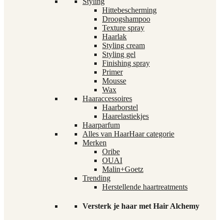
Styling
Hittebescherming
Droogshampoo
Texture spray
Haarlak
Styling cream
Styling gel
Finishing spray
Primer
Mousse
Wax
Haaraccessoires
Haarborstel
Haarelastiekjes
Haarparfum
Alles van Haar
Haar categorie
Merken
Oribe
OUAI
Malin+Goetz
Trending
Herstellende haartreatments
Versterk je haar met Hair Alchemy