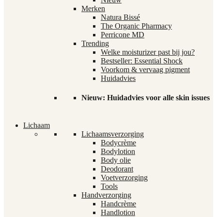
Merken
Natura Bissé
The Organic Pharmacy
Perricone MD
Trending
Welke moisturizer past bij jou?
Bestseller: Essential Shock
Voorkom & vervaag pigment
Huidadvies
Nieuw: Huidadvies voor alle skin issues
Lichaam
Lichaamsverzorging
Bodycrème
Bodylotion
Body olie
Deodorant
Voetverzorging
Tools
Handverzorging
Handcrème
Handlotion