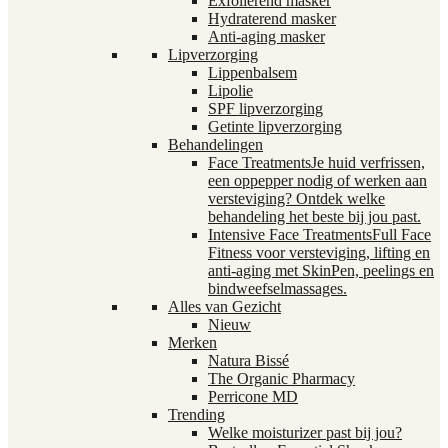
Exfoliërend masker
Hydraterend masker
Anti-aging masker
Lipverzorging
Lippenbalsem
Lipolie
SPF lipverzorging
Getinte lipverzorging
Behandelingen
Face Treatments
Je huid verfrissen,
een oppepper nodig of werken aan
versteviging? Ontdek welke
behandeling het beste bij jou past.
Intensive Face Treatments
Full Face
Fitness voor versteviging, lifting en
anti-aging met SkinPen, peelings en
bindweefselmassages.
Alles van Gezicht
Nieuw
Merken
Natura Bissé
The Organic Pharmacy
Perricone MD
Trending
Welke moisturizer past bij jou?