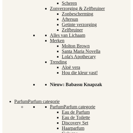
Scheren
Zonverzorging & Zelfbruiner
Zonbescherming
Aftersun
Getinte verzorging
Zelfbruiner
Alles van Lichaam
Merken
Molton Brown
Santa Maria Novella
Lola's Apothecary
Trending
Aloë vera
Hou die kleur vast!
Nieuw: Babassu Knapzak
Parfum
Parfum categorie
Parfum
Parfum categorie
Eau de Parfum
Eau de Toilette
Discovery Set
Haarparfum