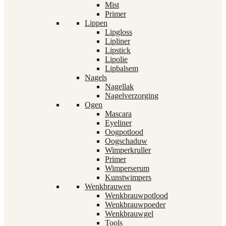
Mist
Primer
Lippen
Lipgloss
Lipliner
Lipstick
Lipolie
Lipbalsem
Nagels
Nagellak
Nagelverzorging
Ogen
Mascara
Eyeliner
Oogpotlood
Oogschaduw
Wimperkruller
Primer
Wimperserum
Kunstwimpers
Wenkbrauwen
Wenkbrauwpotlood
Wenkbrauwpoeder
Wenkbrauwgel
Tools