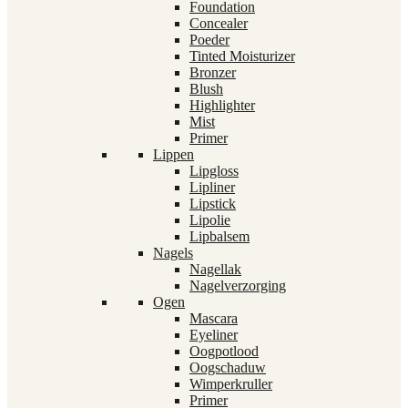
Foundation
Concealer
Poeder
Tinted Moisturizer
Bronzer
Blush
Highlighter
Mist
Primer
Lippen
Lipgloss
Lipliner
Lipstick
Lipolie
Lipbalsem
Nagels
Nagellak
Nagelverzorging
Ogen
Mascara
Eyeliner
Oogpotlood
Oogschaduw
Wimperkruller
Primer