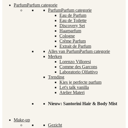
Parfum
Parfum categorie
Parfum
Parfum categorie
Eau de Parfum
Eau de Toilette
Discovery Set
Haarparfum
Cologne
Crème Parfum
Extrait de Parfum
Alles van Parfum
Parfum categorie
Merken
Lorenzo Villoresi
Comme des Garcons
Laboratorio Olfattivo
Trending
Kies je perfecte parfum
Let's talk vanilla
Atelier Materi
Nieuw: Santorini Hair & Body Mist
Make-up
Gezicht