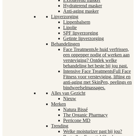
Exfoliërend masker
Hydraterend masker
Anti-aging masker
Lipverzorging
Lippenbalsem
Lipolie
SPF lipverzorging
Getinte lipverzorging
Behandelingen
Face Treatments
Je huid verfrissen,
een oppepper nodig of werken aan
versteviging? Ontdek welke
behandeling het beste bij jou past.
Intensive Face Treatments
Full Face
Fitness voor versteviging, lifting en
anti-aging met SkinPen, peelings en
bindweefselmassages.
Alles van Gezicht
Nieuw
Merken
Natura Bissé
The Organic Pharmacy
Perricone MD
Trending
Welke moisturizer past bij jou?