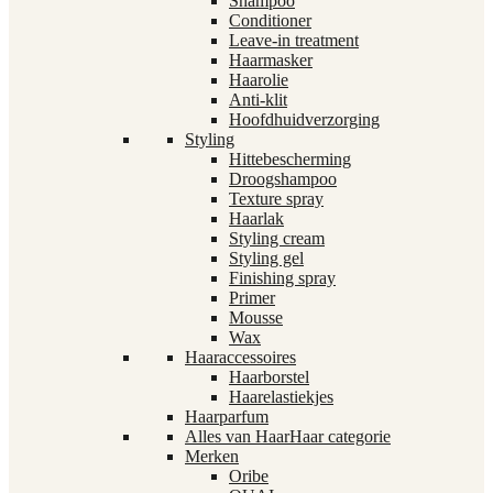
Shampoo
Conditioner
Leave-in treatment
Haarmasker
Haarolie
Anti-klit
Hoofdhuidverzorging
Styling
Hittebescherming
Droogshampoo
Texture spray
Haarlak
Styling cream
Styling gel
Finishing spray
Primer
Mousse
Wax
Haaraccessoires
Haarborstel
Haarelastiekjes
Haarparfum
Alles van Haar
Haar categorie
Merken
Oribe