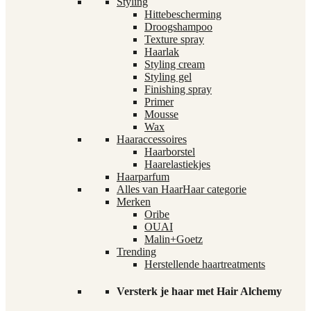
Styling
Hittebescherming
Droogshampoo
Texture spray
Haarlak
Styling cream
Styling gel
Finishing spray
Primer
Mousse
Wax
Haaraccessoires
Haarborstel
Haarelastiekjes
Haarparfum
Alles van Haar
Haar categorie
Merken
Oribe
OUAI
Malin+Goetz
Trending
Herstellende haartreatments
Versterk je haar met Hair Alchemy