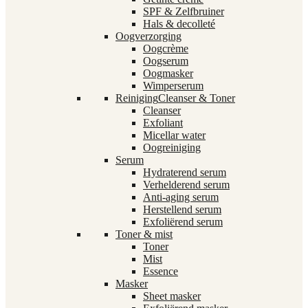
SPF & Zelfbruiner
Hals & decolleté
Oogverzorging
Oogcrème
Oogserum
Oogmasker
Wimperserum
Reiniging
Cleanser & Toner
Cleanser
Exfoliant
Micellar water
Oogreiniging
Serum
Hydraterend serum
Verhelderend serum
Anti-aging serum
Herstellend serum
Exfoliërend serum
Toner & mist
Toner
Mist
Essence
Masker
Sheet masker