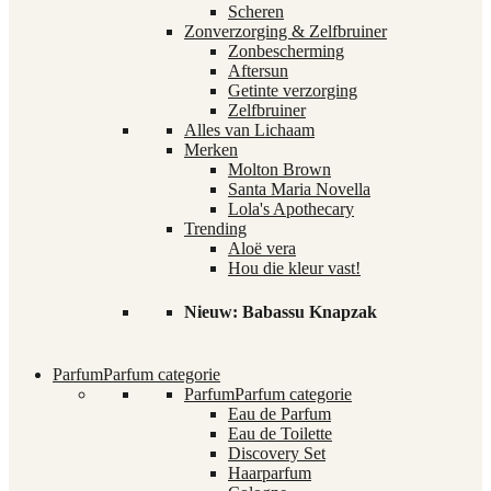
Scheren
Zonverzorging & Zelfbruiner
Zonbescherming
Aftersun
Getinte verzorging
Zelfbruiner
Alles van Lichaam
Merken
Molton Brown
Santa Maria Novella
Lola's Apothecary
Trending
Aloë vera
Hou die kleur vast!
Nieuw: Babassu Knapzak
Parfum
Parfum categorie
Parfum
Parfum categorie
Eau de Parfum
Eau de Toilette
Discovery Set
Haarparfum