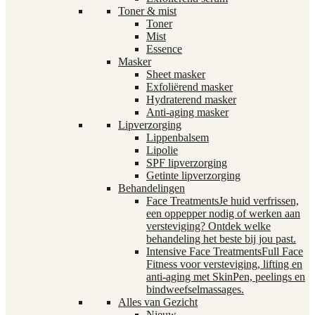
Toner & mist
Toner
Mist
Essence
Masker
Sheet masker
Exfoliërend masker
Hydraterend masker
Anti-aging masker
Lipverzorging
Lippenbalsem
Lipolie
SPF lipverzorging
Getinte lipverzorging
Behandelingen
Face Treatments
Je huid verfrissen,
een oppepper nodig of werken aan
versteviging? Ontdek welke
behandeling het beste bij jou past.
Intensive Face Treatments
Full Face
Fitness voor versteviging, lifting en
anti-aging met SkinPen, peelings en
bindweefselmassages.
Alles van Gezicht
Nieuw