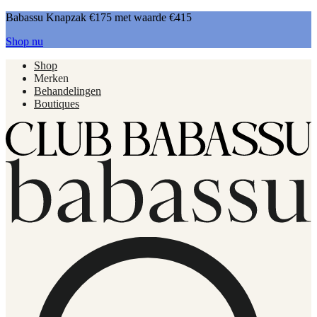
Babassu Knapzak €175 met waarde €415
Shop nu
Shop
Merken
Behandelingen
Boutiques