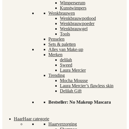
Wimperserum
Kunstwimpers
Wenkbrauwen
Wenkbrauwpotlood
Wenkbrauwpoeder
Wenkbrauwgel
Tools
Penselen
Sets & paletten
Alles van Make-up
Merken
delilah
Sweed
Laura Mercier
Trending
Mocha Mousse
Laura Mercier’s flawless skin
Delilah Gift
Bestseller: No Makeup Mascara
Haar
Haar categorie
Haarverzorging