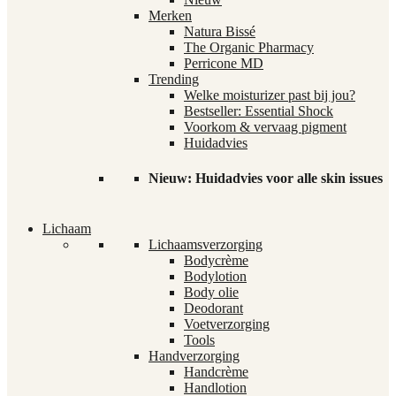
Merken
Natura Bissé
The Organic Pharmacy
Perricone MD
Trending
Welke moisturizer past bij jou?
Bestseller: Essential Shock
Voorkom & vervaag pigment
Huidadvies
Nieuw: Huidadvies voor alle skin issues
Lichaam
Lichaamsverzorging
Bodycrème
Bodylotion
Body olie
Deodorant
Voetverzorging
Tools
Handverzorging
Handcrème
Handlotion