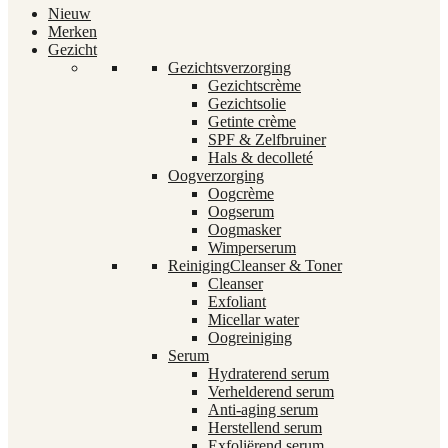
Nieuw
Merken
Gezicht
Gezichtsverzorging
Gezichtscrème
Gezichtsolie
Getinte crème
SPF & Zelfbruiner
Hals & decolleté
Oogverzorging
Oogcrème
Oogserum
Oogmasker
Wimperserum
Reiniging
Cleanser & Toner
Cleanser
Exfoliant
Micellar water
Oogreiniging
Serum
Hydraterend serum
Verhelderend serum
Anti-aging serum
Herstellend serum
Exfoliërend serum