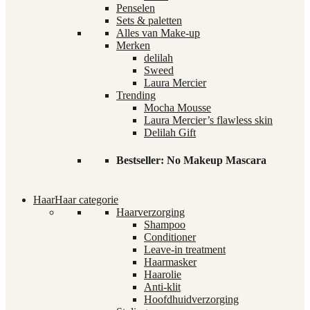
Penselen
Sets & paletten
Alles van Make-up
Merken
delilah
Sweed
Laura Mercier
Trending
Mocha Mousse
Laura Mercier’s flawless skin
Delilah Gift
Bestseller: No Makeup Mascara
Haar
Haar categorie
Haarverzorging
Shampoo
Conditioner
Leave-in treatment
Haarmasker
Haarolie
Anti-klit
Hoofdhuidverzorging