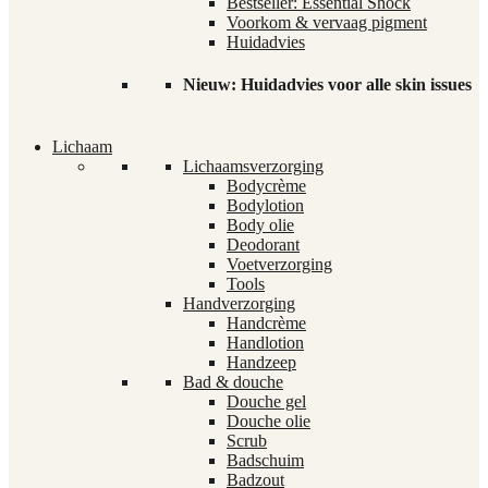
Bestseller: Essential Shock
Voorkom & vervaag pigment
Huidadvies
Nieuw: Huidadvies voor alle skin issues
Lichaam
Lichaamsverzorging
Bodycrème
Bodylotion
Body olie
Deodorant
Voetverzorging
Tools
Handverzorging
Handcrème
Handlotion
Handzeep
Bad & douche
Douche gel
Douche olie
Scrub
Badschuim
Badzout