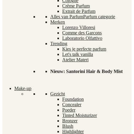
Cologne
Crème Parfum
Extrait de Parfum
Alles van Parfum
Parfum categorie
Merken
Lorenzo Villoresi
Comme des Garcons
Laboratorio Olfattivo
Trending
Kies je perfecte parfum
Let's talk vanilla
Atelier Materi
Nieuw: Santorini Hair & Body Mist
Make-up
Gezicht
Foundation
Concealer
Poeder
Tinted Moisturizer
Bronzer
Blush
Highlighter