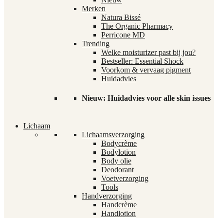
Merken
Natura Bissé
The Organic Pharmacy
Perricone MD
Trending
Welke moisturizer past bij jou?
Bestseller: Essential Shock
Voorkom & vervaag pigment
Huidadvies
Nieuw: Huidadvies voor alle skin issues
Lichaam
Lichaamsverzorging
Bodycrème
Bodylotion
Body olie
Deodorant
Voetverzorging
Tools
Handverzorging
Handcrème
Handlotion