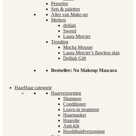
Penselen
Sets & paletten
Alles van Make-up
Merken
delilah
Sweed
Laura Mercier
Trending
Mocha Mousse
Laura Mercier’s flawless skin
Delilah Gift
Bestseller: No Makeup Mascara
Haar
Haar categorie
Haarverzorging
Shampoo
Conditioner
Leave-in treatment
Haarmasker
Haarolie
Anti-klit
Hoofdhuidverzorging