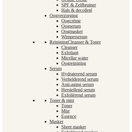
SPF & Zelfbruiner
Hals & decolleté
Oogverzorging
Oogcrème
Oogserum
Oogmasker
Wimperserum
Reiniging
Cleanser & Toner
Cleanser
Exfoliant
Micellar water
Oogreiniging
Serum
Hydraterend serum
Verhelderend serum
Anti-aging serum
Herstellend serum
Exfoliërend serum
Toner & mist
Toner
Mist
Essence
Masker
Sheet masker