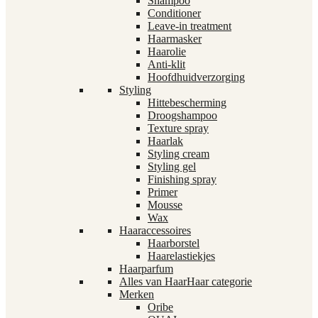
Shampoo
Conditioner
Leave-in treatment
Haarmasker
Haarolie
Anti-klit
Hoofdhuidverzorging
Styling
Hittebescherming
Droogshampoo
Texture spray
Haarlak
Styling cream
Styling gel
Finishing spray
Primer
Mousse
Wax
Haaraccessoires
Haarborstel
Haarelastiekjes
Haarparfum
Alles van Haar
Haar categorie
Merken
Oribe