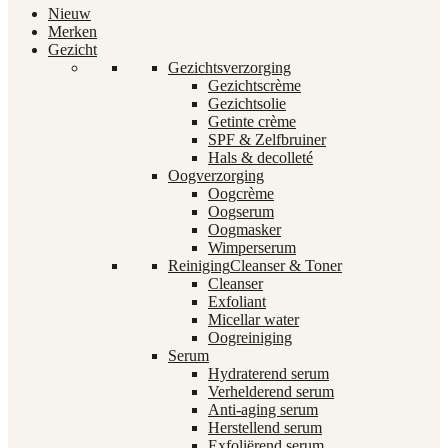
Nieuw
Merken
Gezicht
Gezichtsverzorging
Gezichtscrème
Gezichtsolie
Getinte crème
SPF & Zelfbruiner
Hals & decolleté
Oogverzorging
Oogcrème
Oogserum
Oogmasker
Wimperserum
Reiniging
Cleanser & Toner
Cleanser
Exfoliant
Micellar water
Oogreiniging
Serum
Hydraterend serum
Verhelderend serum
Anti-aging serum
Herstellend serum
Exfoliërend serum