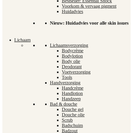
Bestseller: Essential Shock
Voorkom & vervaag pigment
Huidadvies
Nieuw: Huidadvies voor alle skin issues
Lichaam
Lichaamsverzorging
Bodycrème
Bodylotion
Body olie
Deodorant
Voetverzorging
Tools
Handverzorging
Handcrème
Handlotion
Handzeep
Bad & douche
Douche gel
Douche olie
Scrub
Badschuim
Badzout