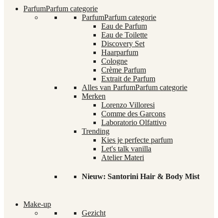
Parfum
Parfum categorie
Parfum
Parfum categorie
Eau de Parfum
Eau de Toilette
Discovery Set
Haarparfum
Cologne
Crème Parfum
Extrait de Parfum
Alles van Parfum
Parfum categorie
Merken
Lorenzo Villoresi
Comme des Garcons
Laboratorio Olfattivo
Trending
Kies je perfecte parfum
Let's talk vanilla
Atelier Materi
Nieuw: Santorini Hair & Body Mist
Make-up
Gezicht