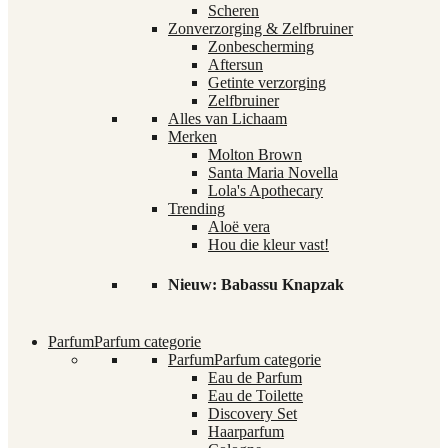
Scheren
Zonverzorging & Zelfbruiner
Zonbescherming
Aftersun
Getinte verzorging
Zelfbruiner
Alles van Lichaam
Merken
Molton Brown
Santa Maria Novella
Lola's Apothecary
Trending
Aloë vera
Hou die kleur vast!
Nieuw: Babassu Knapzak
Parfum
Parfum categorie
Parfum
Parfum categorie
Eau de Parfum
Eau de Toilette
Discovery Set
Haarparfum