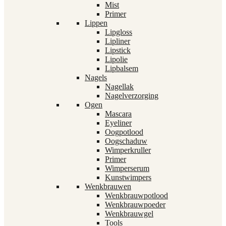
Mist
Primer
Lippen
Lipgloss
Lipliner
Lipstick
Lipolie
Lipbalsem
Nagels
Nagellak
Nagelverzorging
Ogen
Mascara
Eyeliner
Oogpotlood
Oogschaduw
Wimperkruller
Primer
Wimperserum
Kunstwimpers
Wenkbrauwen
Wenkbrauwpotlood
Wenkbrauwpoeder
Wenkbrauwgel
Tools