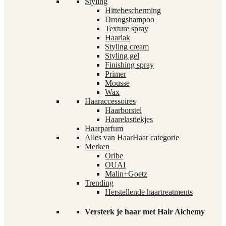
Styling
Hittebescherming
Droogshampoo
Texture spray
Haarlak
Styling cream
Styling gel
Finishing spray
Primer
Mousse
Wax
Haaraccessoires
Haarborstel
Haarelastiekjes
Haarparfum
Alles van Haar
Haar categorie
Merken
Oribe
OUAI
Malin+Goetz
Trending
Herstellende haartreatments
Versterk je haar met Hair Alchemy