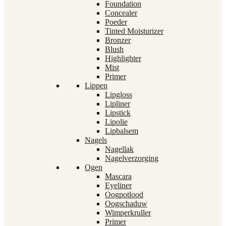
Foundation
Concealer
Poeder
Tinted Moisturizer
Bronzer
Blush
Highlighter
Mist
Primer
Lippen
Lipgloss
Lipliner
Lipstick
Lipolie
Lipbalsem
Nagels
Nagellak
Nagelverzorging
Ogen
Mascara
Eyeliner
Oogpotlood
Oogschaduw
Wimperkruller
Primer