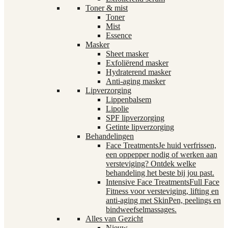
Toner & mist
Toner
Mist
Essence
Masker
Sheet masker
Exfoliërend masker
Hydraterend masker
Anti-aging masker
Lipverzorging
Lippenbalsem
Lipolie
SPF lipverzorging
Getinte lipverzorging
Behandelingen
Face Treatments
Je huid verfrissen,
een oppepper nodig of werken aan
versteviging? Ontdek welke
behandeling het beste bij jou past.
Intensive Face Treatments
Full Face
Fitness voor versteviging, lifting en
anti-aging met SkinPen, peelings en
bindweefselmassages.
Alles van Gezicht
Nieuw