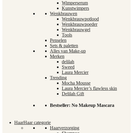
Wimperserum
Kunstwimpers
Wenkbrauwen
Wenkbrauwpotlood
Wenkbrauwpoeder
Wenkbrauwgel
Tools
Penselen
Sets & paletten
Alles van Make-up
Merken
delilah
Sweed
Laura Mercier
Trending
Mocha Mousse
Laura Mercier’s flawless skin
Delilah Gift
Bestseller: No Makeup Mascara
Haar
Haar categorie
Haarverzorging