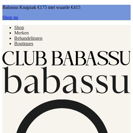
Babassu Knapzak €175 met waarde €415
Shop nu
Shop
Merken
Behandelingen
Boutiques