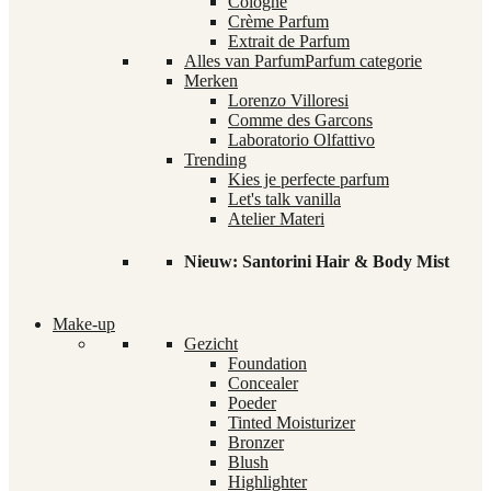
Cologne
Crème Parfum
Extrait de Parfum
Alles van Parfum
Parfum categorie
Merken
Lorenzo Villoresi
Comme des Garcons
Laboratorio Olfattivo
Trending
Kies je perfecte parfum
Let's talk vanilla
Atelier Materi
Nieuw: Santorini Hair & Body Mist
Make-up
Gezicht
Foundation
Concealer
Poeder
Tinted Moisturizer
Bronzer
Blush
Highlighter