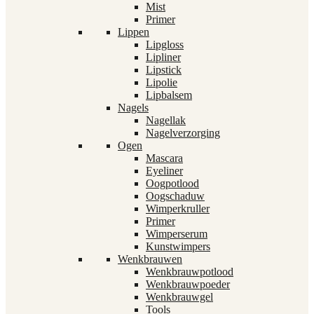
Mist
Primer
Lippen
Lipgloss
Lipliner
Lipstick
Lipolie
Lipbalsem
Nagels
Nagellak
Nagelverzorging
Ogen
Mascara
Eyeliner
Oogpotlood
Oogschaduw
Wimperkruller
Primer
Wimperserum
Kunstwimpers
Wenkbrauwen
Wenkbrauwpotlood
Wenkbrauwpoeder
Wenkbrauwgel
Tools