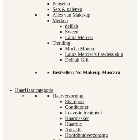
Penselen
Sets & paletten
Alles van Make-up
Merken
delilah
Sweed
Laura Mercier
Trending
Mocha Mousse
Laura Mercier’s flawless skin
Delilah Gift
Bestseller: No Makeup Mascara
Haar
Haar categorie
Haarverzorging
Shampoo
Conditioner
Leave-in treatment
Haarmasker
Haarolie
Anti-klit
Hoofdhuidverzorging