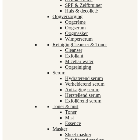
SPF & Zelfbruiner
Hals & decolleté
Oogverzorging
Oogcrème
Oogserum
Oogmasker
Wimperserum
Reiniging
Cleanser & Toner
Cleanser
Exfoliant
Micellar water
Oogreiniging
Serum
Hydraterend serum
Verhelderend serum
Anti-aging serum
Herstellend serum
Exfoliërend serum
Toner & mist
Toner
Mist
Essence
Masker
Sheet masker