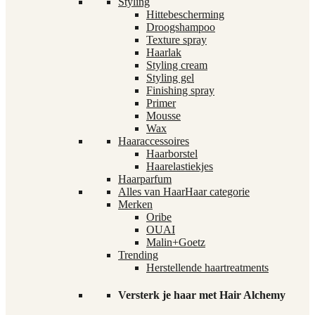
Styling
Hittebescherming
Droogshampoo
Texture spray
Haarlak
Styling cream
Styling gel
Finishing spray
Primer
Mousse
Wax
Haaraccessoires
Haarborstel
Haarelastiekjes
Haarparfum
Alles van Haar
Haar categorie
Merken
Oribe
OUAI
Malin+Goetz
Trending
Herstellende haartreatments
Versterk je haar met Hair Alchemy