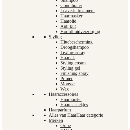
Shampoo
Conditioner
Leave-in treatment
Haarmasker
Haarolie
Anti-klit
Hoofdhuidverzorging
Styling
Hittebescherming
Droogshampoo
Texture spray
Haarlak
Styling cream
Styling gel
Finishing spray
Primer
Mousse
Wax
Haaraccessoires
Haarborstel
Haarelastiekjes
Haarparfum
Alles van Haar
Haar categorie
Merken
Oribe