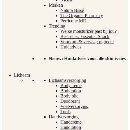
Merken
Natura Bissé
The Organic Pharmacy
Perricone MD
Trending
Welke moisturizer past bij jou?
Bestseller: Essential Shock
Voorkom & vervaag pigment
Huidadvies
Nieuw: Huidadvies voor alle skin issues
Lichaam
Lichaamsverzorging
Bodycrème
Bodylotion
Body olie
Deodorant
Voetverzorging
Tools
Handverzorging
Handcrème
Handlotion