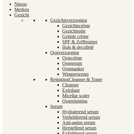
Nieuw
Merken
Gezicht
Gezichtsverzorging
Gezichtscrème
Gezichtsolie
Getinte crème
SPF & Zelfbruiner
Hals & decolleté
Oogverzorging
Oogcrème
Oogserum
Oogmasker
Wimperserum
Reiniging
Cleanser & Toner
Cleanser
Exfoliant
Micellar water
Oogreiniging
Serum
Hydraterend serum
Verhelderend serum
Anti-aging serum
Herstellend serum
Exfoliërend serum