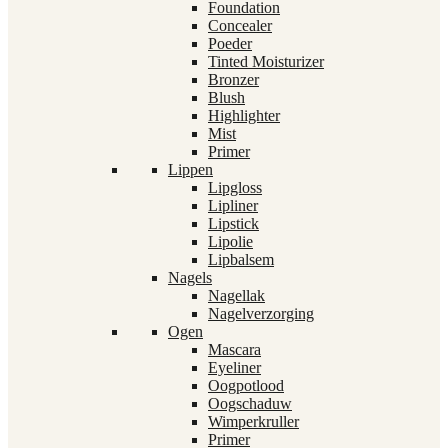
Foundation
Concealer
Poeder
Tinted Moisturizer
Bronzer
Blush
Highlighter
Mist
Primer
Lippen
Lipgloss
Lipliner
Lipstick
Lipolie
Lipbalsem
Nagels
Nagellak
Nagelverzorging
Ogen
Mascara
Eyeliner
Oogpotlood
Oogschaduw
Wimperkruller
Primer