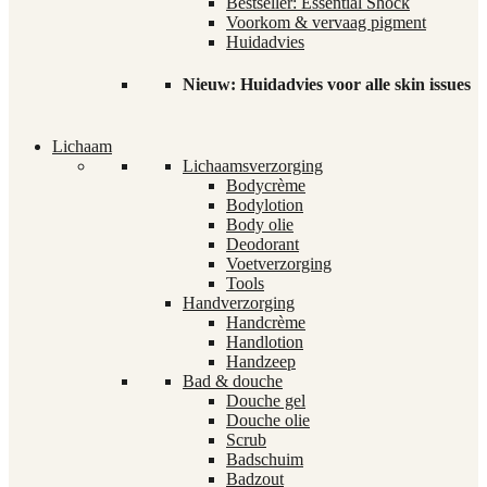
Bestseller: Essential Shock
Voorkom & vervaag pigment
Huidadvies
Nieuw: Huidadvies voor alle skin issues
Lichaam
Lichaamsverzorging
Bodycrème
Bodylotion
Body olie
Deodorant
Voetverzorging
Tools
Handverzorging
Handcrème
Handlotion
Handzeep
Bad & douche
Douche gel
Douche olie
Scrub
Badschuim
Badzout