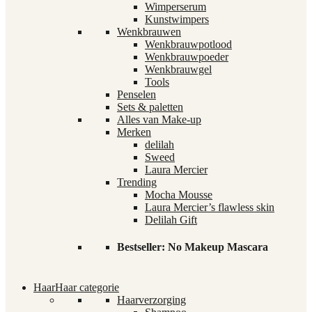
Wimperserum
Kunstwimpers
Wenkbrauwen
Wenkbrauwpotlood
Wenkbrauwpoeder
Wenkbrauwgel
Tools
Penselen
Sets & paletten
Alles van Make-up
Merken
delilah
Sweed
Laura Mercier
Trending
Mocha Mousse
Laura Mercier’s flawless skin
Delilah Gift
Bestseller: No Makeup Mascara
Haar
Haar categorie
Haarverzorging