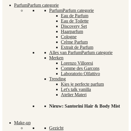
Parfum
Parfum categorie
Parfum
Parfum categorie
Eau de Parfum
Eau de Toilette
Discovery Set
Haarparfum
Cologne
Crème Parfum
Extrait de Parfum
Alles van Parfum
Parfum categorie
Merken
Lorenzo Villoresi
Comme des Garcons
Laboratorio Olfattivo
Trending
Kies je perfecte parfum
Let's talk vanilla
Atelier Materi
Nieuw: Santorini Hair & Body Mist
Make-up
Gezicht