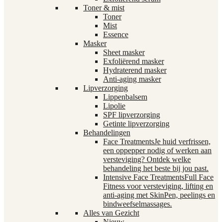
Toner & mist
Toner
Mist
Essence
Masker
Sheet masker
Exfoliërend masker
Hydraterend masker
Anti-aging masker
Lipverzorging
Lippenbalsem
Lipolie
SPF lipverzorging
Getinte lipverzorging
Behandelingen
Face Treatments
Je huid verfrissen,
een oppepper nodig of werken aan
versteviging? Ontdek welke
behandeling het beste bij jou past.
Intensive Face Treatments
Full Face
Fitness voor versteviging, lifting en
anti-aging met SkinPen, peelings en
bindweefselmassages.
Alles van Gezicht
Nieuw