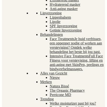
Exfoliërend masker
Hydraterend masker
Anti-aging masker
Lipverzorging
Lippenbalsem
Lipolie
SPF lipverzorging
Getinte lipverzorging
Behandelingen
Face Treatments
Je huid verfrissen,
een oppepper nodig of werken aan
versteviging? Ontdek welke
behandeling het beste bij jou past.
Intensive Face Treatments
Full Face
Fitness voor versteviging, lifting en
anti-aging met SkinPen, peelings en
bindweefselmassages.
Alles van Gezicht
Nieuw
Merken
Natura Bissé
The Organic Pharmacy
Perricone MD
Trending
Welke moisturizer past bij jou?