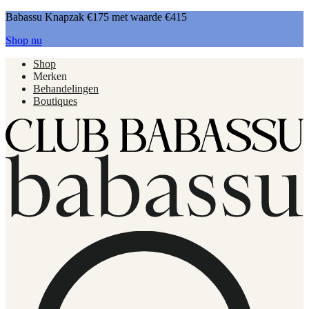
Babassu Knapzak €175 met waarde €415
Shop nu
Shop
Merken
Behandelingen
Boutiques