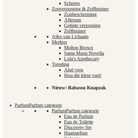
Scheren
Zonverzorging & Zelfbruiner
Zonbescherming
Aftersun
Getinte verzorging
Zelfbruiner
Alles van Lichaam
Merken
Molton Brown
Santa Maria Novella
Lola's Apothecary
Trending
Aloë vera
Hou die kleur vast!
Nieuw: Babassu Knapzak
Parfum
Parfum categorie
Parfum
Parfum categorie
Eau de Parfum
Eau de Toilette
Discovery Set
Haarparfum