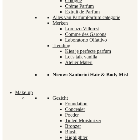
Cologne
Crème Parfum
Extrait de Parfum
Alles van Parfum
Parfum categorie
Merken
Lorenzo Villoresi
Comme des Garcons
Laboratorio Olfattivo
Trending
Kies je perfecte parfum
Let's talk vanilla
Atelier Materi
Nieuw: Santorini Hair & Body Mist
Make-up
Gezicht
Foundation
Concealer
Poeder
Tinted Moisturizer
Bronzer
Blush
Highlighter