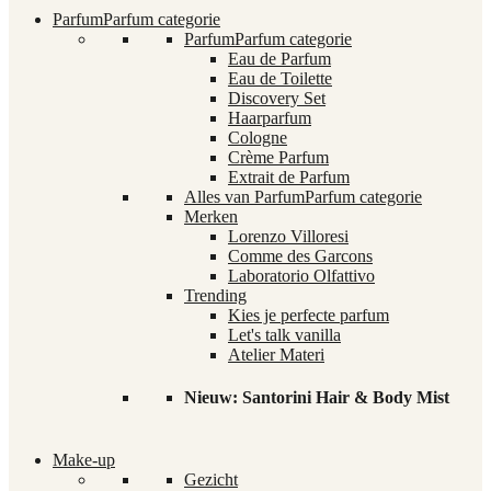
Parfum
Parfum categorie
Parfum
Parfum categorie
Eau de Parfum
Eau de Toilette
Discovery Set
Haarparfum
Cologne
Crème Parfum
Extrait de Parfum
Alles van Parfum
Parfum categorie
Merken
Lorenzo Villoresi
Comme des Garcons
Laboratorio Olfattivo
Trending
Kies je perfecte parfum
Let's talk vanilla
Atelier Materi
Nieuw: Santorini Hair & Body Mist
Make-up
Gezicht