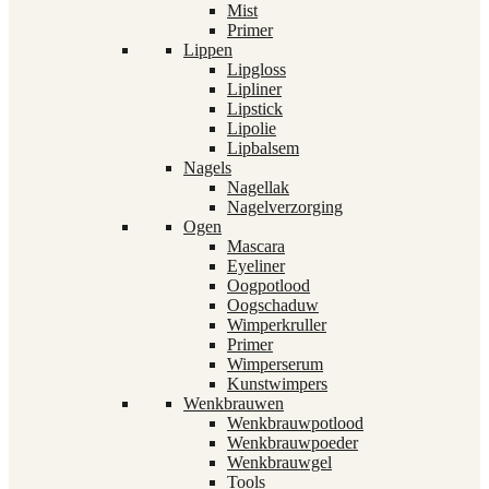
Mist
Primer
Lippen
Lipgloss
Lipliner
Lipstick
Lipolie
Lipbalsem
Nagels
Nagellak
Nagelverzorging
Ogen
Mascara
Eyeliner
Oogpotlood
Oogschaduw
Wimperkruller
Primer
Wimperserum
Kunstwimpers
Wenkbrauwen
Wenkbrauwpotlood
Wenkbrauwpoeder
Wenkbrauwgel
Tools