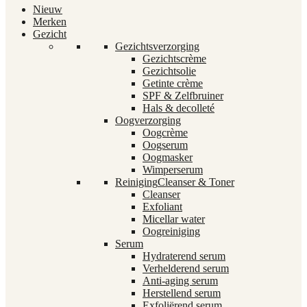
Nieuw
Merken
Gezicht
Gezichtsverzorging
Gezichtscrème
Gezichtsolie
Getinte crème
SPF & Zelfbruiner
Hals & decolleté
Oogverzorging
Oogcrème
Oogserum
Oogmasker
Wimperserum
Reiniging
Cleanser & Toner
Cleanser
Exfoliant
Micellar water
Oogreiniging
Serum
Hydraterend serum
Verhelderend serum
Anti-aging serum
Herstellend serum
Exfoliërend serum