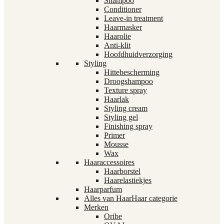
Shampoo
Conditioner
Leave-in treatment
Haarmasker
Haarolie
Anti-klit
Hoofdhuidverzorging
Styling
Hittebescherming
Droogshampoo
Texture spray
Haarlak
Styling cream
Styling gel
Finishing spray
Primer
Mousse
Wax
Haaraccessoires
Haarborstel
Haarelastiekjes
Haarparfum
Alles van Haar
Haar categorie
Merken
Oribe