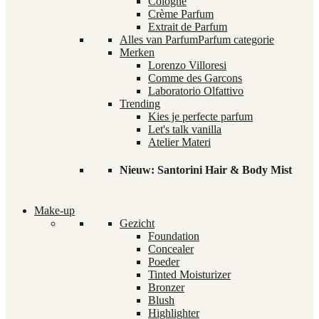
Cologne
Crème Parfum
Extrait de Parfum
Alles van Parfum
Parfum categorie
Merken
Lorenzo Villoresi
Comme des Garcons
Laboratorio Olfattivo
Trending
Kies je perfecte parfum
Let's talk vanilla
Atelier Materi
Nieuw: Santorini Hair & Body Mist
Make-up
Gezicht
Foundation
Concealer
Poeder
Tinted Moisturizer
Bronzer
Blush
Highlighter