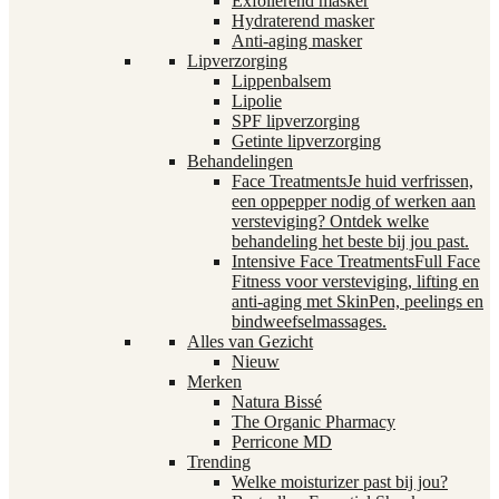
Exfoliërend masker
Hydraterend masker
Anti-aging masker
Lipverzorging
Lippenbalsem
Lipolie
SPF lipverzorging
Getinte lipverzorging
Behandelingen
Face Treatments
Je huid verfrissen,
een oppepper nodig of werken aan
versteviging? Ontdek welke
behandeling het beste bij jou past.
Intensive Face Treatments
Full Face
Fitness voor versteviging, lifting en
anti-aging met SkinPen, peelings en
bindweefselmassages.
Alles van Gezicht
Nieuw
Merken
Natura Bissé
The Organic Pharmacy
Perricone MD
Trending
Welke moisturizer past bij jou?