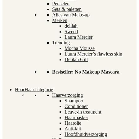
Penselen
Sets & paletten
Alles van Make-up
Merken
delilah
Sweed
Laura Mercier
Trending
Mocha Mousse
Laura Mercier’s flawless skin
Delilah Gift
Bestseller: No Makeup Mascara
Haar
Haar categorie
Haarverzorging
Shampoo
Conditioner
Leave-in treatment
Haarmasker
Haarolie
Anti-klit
Hoofdhuidverzorging