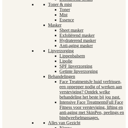
Toner & mist
Toner
Mist
Essence
Masker
Sheet masker
Exfoliërend masker
Hydraterend masker
Anti-aging masker
Lipverzorging
Lippenbalsem
Lipolie
SPF lipverzorging
Getinte lipverzorging
Behandelingen
Face Treatments
Je huid verfrissen,
een oppepper nodig of werken aan
versteviging? Ontdek welke
behandeling het beste bij jou past.
Intensive Face Treatments
Full Face
Fitness voor versteviging, lifting en
anti-aging met SkinPen, peelings en
bindweefselmassages.
Alles van Gezicht
Nieuw