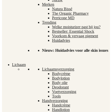
Merken
Natura Bissé
The Organic Pharmacy
Perricone MD
Trending
Welke moisturizer past bij jou?
Bestseller: Essential Shock
Voorkom & vervaag pigment
Huidadvies
Nieuw: Huidadvies voor alle skin issues
Lichaam
Lichaamsverzorging
Bodycrème
Bodylotion
Body olie
Deodorant
Voetverzorging
Tools
Handverzorging
Handcrème
Handlotion