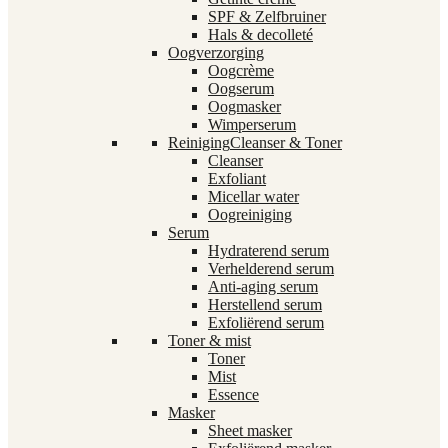
SPF & Zelfbruiner
Hals & decolleté
Oogverzorging
Oogcrème
Oogserum
Oogmasker
Wimperserum
Reiniging
Cleanser & Toner
Cleanser
Exfoliant
Micellar water
Oogreiniging
Serum
Hydraterend serum
Verhelderend serum
Anti-aging serum
Herstellend serum
Exfoliërend serum
Toner & mist
Toner
Mist
Essence
Masker
Sheet masker