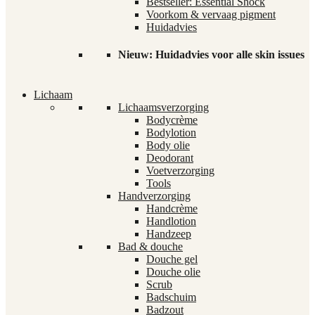
Bestseller: Essential Shock
Voorkom & vervaag pigment
Huidadvies
Nieuw: Huidadvies voor alle skin issues
Lichaam
Lichaamsverzorging
Bodycrème
Bodylotion
Body olie
Deodorant
Voetverzorging
Tools
Handverzorging
Handcrème
Handlotion
Handzeep
Bad & douche
Douche gel
Douche olie
Scrub
Badschuim
Badzout