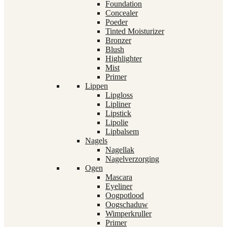
Foundation
Concealer
Poeder
Tinted Moisturizer
Bronzer
Blush
Highlighter
Mist
Primer
Lippen
Lipgloss
Lipliner
Lipstick
Lipolie
Lipbalsem
Nagels
Nagellak
Nagelverzorging
Ogen
Mascara
Eyeliner
Oogpotlood
Oogschaduw
Wimperkruller
Primer