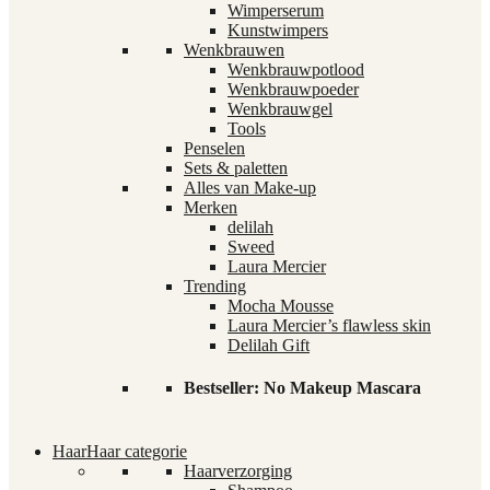
Wimperserum
Kunstwimpers
Wenkbrauwen
Wenkbrauwpotlood
Wenkbrauwpoeder
Wenkbrauwgel
Tools
Penselen
Sets & paletten
Alles van Make-up
Merken
delilah
Sweed
Laura Mercier
Trending
Mocha Mousse
Laura Mercier’s flawless skin
Delilah Gift
Bestseller: No Makeup Mascara
Haar
Haar categorie
Haarverzorging