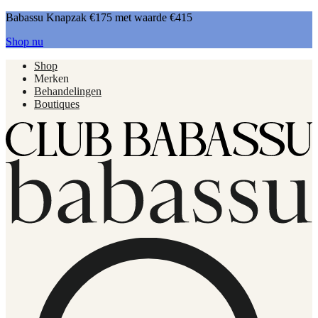
Babassu Knapzak €175 met waarde €415
Shop nu
Shop
Merken
Behandelingen
Boutiques