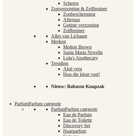
Scheren
Zonverzorging & Zelfbruiner
Zonbescherming
Aftersun
Getinte verzorging
Zelfbruiner
Alles van Lichaam
Merken
Molton Brown
Santa Maria Novella
Lola's Apothecary
Trending
Aloë vera
Hou die kleur vast!
Nieuw: Babassu Knapzak
Parfum
Parfum categorie
Parfum
Parfum categorie
Eau de Parfum
Eau de Toilette
Discovery Set
Haarparfum