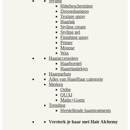
Styling
Hittebescherming
Droogshampoo
Texture spray
Haarlak
Styling cream
Styling gel
Finishing spray
Primer
Mousse
Wax
Haaraccessoires
Haarborstel
Haarelastiekjes
Haarparfum
Alles van Haar
Haar categorie
Merken
Oribe
OUAI
Malin+Goetz
Trending
Herstellende haartreatments
Versterk je haar met Hair Alchemy