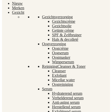
Nieuw
Merken
Gezicht
Gezichtsverzorging
Gezichtscrème
Gezichtsolie
Getinte crème
SPF & Zelfbruiner
Hals & decolleté
Oogverzorging
Oogcrème
Oogserum
Oogmasker
Wimperserum
Reiniging
Cleanser & Toner
Cleanser
Exfoliant
Micellar water
Oogreiniging
Serum
Hydraterend serum
Verhelderend serum
Anti-aging serum
Herstellend serum
Exfoliërend serum