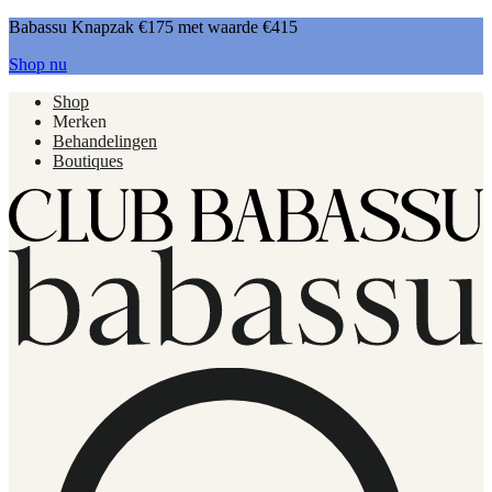
Babassu Knapzak €175 met waarde €415
Shop nu
Shop
Merken
Behandelingen
Boutiques