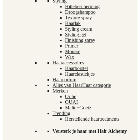
Styling
Hittebescherming
Droogshampoo
Texture spray
Haarlak
Styling cream
Styling gel
Finishing spray
Primer
Mousse
Wax
Haaraccessoires
Haarborstel
Haarelastiekjes
Haarparfum
Alles van Haar
Haar categorie
Merken
Oribe
OUAI
Malin+Goetz
Trending
Herstellende haartreatments
Versterk je haar met Hair Alchemy