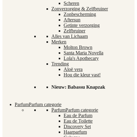
Scheren
Zonverzorging & Zelfbruiner
Zonbescherming
Aftersun
Getinte verzorging
Zelfbruiner
Alles van Lichaam
Merken
Molton Brown
Santa Maria Novella
Lola's Apothecary
Trending
Aloë vera
Hou die kleur vast!
Nieuw: Babassu Knapzak
Parfum
Parfum categorie
Parfum
Parfum categorie
Eau de Parfum
Eau de Toilette
Discovery Set
Haarparfum