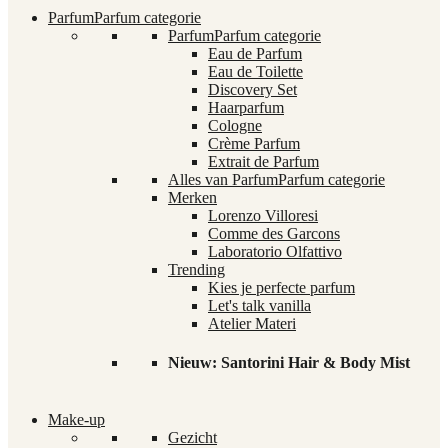
Parfum
Parfum categorie
Parfum
Parfum categorie
Eau de Parfum
Eau de Toilette
Discovery Set
Haarparfum
Cologne
Crème Parfum
Extrait de Parfum
Alles van Parfum
Parfum categorie
Merken
Lorenzo Villoresi
Comme des Garcons
Laboratorio Olfattivo
Trending
Kies je perfecte parfum
Let's talk vanilla
Atelier Materi
Nieuw: Santorini Hair & Body Mist
Make-up
Gezicht