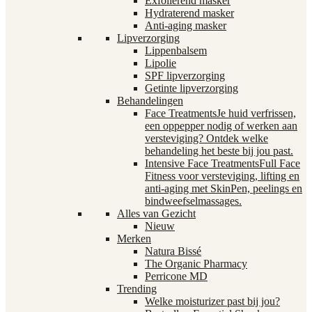
Exfoliërend masker
Hydraterend masker
Anti-aging masker
Lipverzorging
Lippenbalsem
Lipolie
SPF lipverzorging
Getinte lipverzorging
Behandelingen
Face Treatments
Je huid verfrissen,
een oppepper nodig of werken aan
versteviging? Ontdek welke
behandeling het beste bij jou past.
Intensive Face Treatments
Full Face
Fitness voor versteviging, lifting en
anti-aging met SkinPen, peelings en
bindweefselmassages.
Alles van Gezicht
Nieuw
Merken
Natura Bissé
The Organic Pharmacy
Perricone MD
Trending
Welke moisturizer past bij jou?