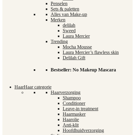
Penselen
Sets & paletten
Alles van Make-up
Merken
delilah
Sweed
Laura Mercier
Trending
Mocha Mousse
Laura Mercier’s flawless skin
Delilah Gift
Bestseller: No Makeup Mascara
Haar
Haar categorie
Haarverzorging
Shampoo
Conditioner
Leave-in treatment
Haarmasker
Haarolie
Anti-klit
Hoofdhuidverzorging