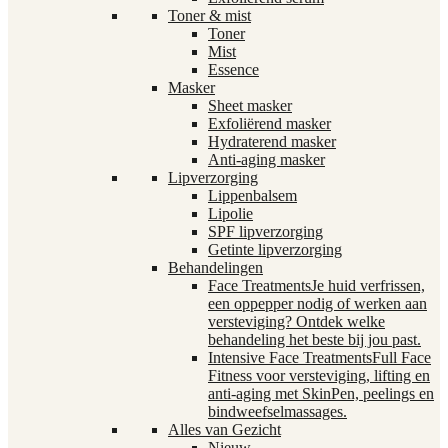
Toner & mist
Toner
Mist
Essence
Masker
Sheet masker
Exfoliërend masker
Hydraterend masker
Anti-aging masker
Lipverzorging
Lippenbalsem
Lipolie
SPF lipverzorging
Getinte lipverzorging
Behandelingen
Face Treatments
Je huid verfrissen,
een oppepper nodig of werken aan
versteviging? Ontdek welke
behandeling het beste bij jou past.
Intensive Face Treatments
Full Face
Fitness voor versteviging, lifting en
anti-aging met SkinPen, peelings en
bindweefselmassages.
Alles van Gezicht
Nieuw