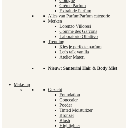
Cologne
Crème Parfum
Extrait de Parfum
Alles van Parfum
Parfum categorie
Merken
Lorenzo Villoresi
Comme des Garcons
Laboratorio Olfattivo
Trending
Kies je perfecte parfum
Let's talk vanilla
Atelier Materi
Nieuw: Santorini Hair & Body Mist
Make-up
Gezicht
Foundation
Concealer
Poeder
Tinted Moisturizer
Bronzer
Blush
Highlighter