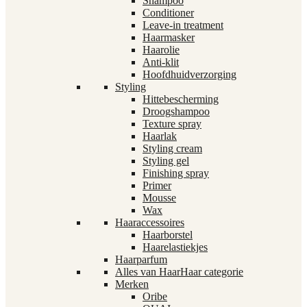
Shampoo
Conditioner
Leave-in treatment
Haarmasker
Haarolie
Anti-klit
Hoofdhuidverzorging
Styling
Hittebescherming
Droogshampoo
Texture spray
Haarlak
Styling cream
Styling gel
Finishing spray
Primer
Mousse
Wax
Haaraccessoires
Haarborstel
Haarelastiekjes
Haarparfum
Alles van Haar
Haar categorie
Merken
Oribe