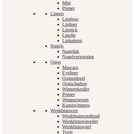
Mist
Primer
Lippen
Lipgloss
Lipliner
Lipstick
Lipolie
Lipbalsem
Nagels
Nagellak
Nagelverzorging
Ogen
Mascara
Eyeliner
Oogpotlood
Oogschaduw
Wimperkruller
Primer
Wimperserum
Kunstwimpers
Wenkbrauwen
Wenkbrauwpotlood
Wenkbrauwpoeder
Wenkbrauwgel
Tools