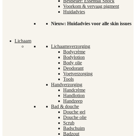
Bestseller: Essential Shock
Voorkom & vervaag pigment
Huidadvies
Nieuw: Huidadvies voor alle skin issues
Lichaam
Lichaamsverzorging
Bodycrème
Bodylotion
Body olie
Deodorant
Voetverzorging
Tools
Handverzorging
Handcrème
Handlotion
Handzeep
Bad & douche
Douche gel
Douche olie
Scrub
Badschuim
Badzout