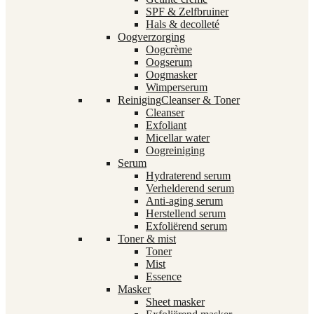
SPF & Zelfbruiner
Hals & decolleté
Oogverzorging
Oogcrème
Oogserum
Oogmasker
Wimperserum
Reiniging
Cleanser & Toner
Cleanser
Exfoliant
Micellar water
Oogreiniging
Serum
Hydraterend serum
Verhelderend serum
Anti-aging serum
Herstellend serum
Exfoliërend serum
Toner & mist
Toner
Mist
Essence
Masker
Sheet masker