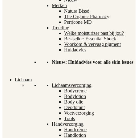
Merken
Natura Bissé
The Organic Pharmacy
Perricone MD
Trending
Welke moisturizer past bij jou?
Bestseller: Essential Shock
Voorkom & vervaag pigment
Huidadvies
Nieuw: Huidadvies voor alle skin issues
Lichaam
Lichaamsverzorging
Bodycrème
Bodylotion
Body olie
Deodorant
Voetverzorging
Tools
Handverzorging
Handcrème
Handlotion