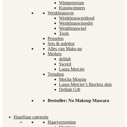
Wimperserum
Kunstwimpers
Wenkbrauwen
Wenkbrauwpotlood
Wenkbrauwpoeder
Wenkbrauwgel
Tools
Penselen
Sets & paletten
Alles van Make-up
Merken
delilah
Sweed
Laura Mercier
Trending
Mocha Mousse
Laura Mercier’s flawless skin
Delilah Gift
Bestseller: No Makeup Mascara
Haar
Haar categorie
Haarverzorging