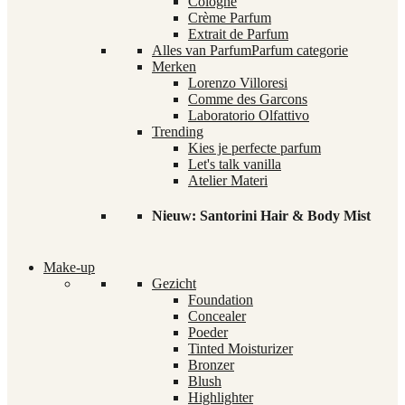
Cologne
Crème Parfum
Extrait de Parfum
Alles van Parfum
Parfum categorie
Merken
Lorenzo Villoresi
Comme des Garcons
Laboratorio Olfattivo
Trending
Kies je perfecte parfum
Let's talk vanilla
Atelier Materi
Nieuw: Santorini Hair & Body Mist
Make-up
Gezicht
Foundation
Concealer
Poeder
Tinted Moisturizer
Bronzer
Blush
Highlighter