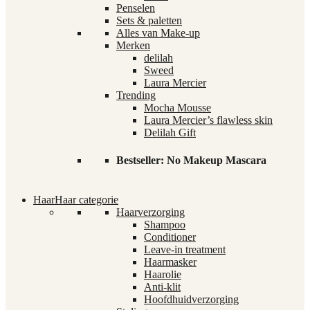
Penselen
Sets & paletten
Alles van Make-up
Merken
delilah
Sweed
Laura Mercier
Trending
Mocha Mousse
Laura Mercier’s flawless skin
Delilah Gift
Bestseller: No Makeup Mascara
Haar
Haar categorie
Haarverzorging
Shampoo
Conditioner
Leave-in treatment
Haarmasker
Haarolie
Anti-klit
Hoofdhuidverzorging