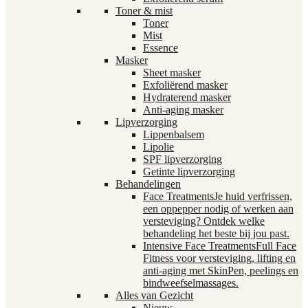
Toner & mist
Toner
Mist
Essence
Masker
Sheet masker
Exfoliërend masker
Hydraterend masker
Anti-aging masker
Lipverzorging
Lippenbalsem
Lipolie
SPF lipverzorging
Getinte lipverzorging
Behandelingen
Face Treatments
Je huid verfrissen,
een oppepper nodig of werken aan
versteviging? Ontdek welke
behandeling het beste bij jou past.
Intensive Face Treatments
Full Face
Fitness voor versteviging, lifting en
anti-aging met SkinPen, peelings en
bindweefselmassages.
Alles van Gezicht
Nieuw