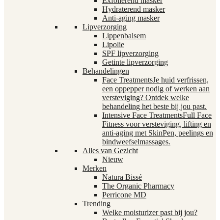
Exfoliërend masker
Hydraterend masker
Anti-aging masker
Lipverzorging
Lippenbalsem
Lipolie
SPF lipverzorging
Getinte lipverzorging
Behandelingen
Face Treatments
Je huid verfrissen,
een oppepper nodig of werken aan
versteviging? Ontdek welke
behandeling het beste bij jou past.
Intensive Face Treatments
Full Face
Fitness voor versteviging, lifting en
anti-aging met SkinPen, peelings en
bindweefselmassages.
Alles van Gezicht
Nieuw
Merken
Natura Bissé
The Organic Pharmacy
Perricone MD
Trending
Welke moisturizer past bij jou?