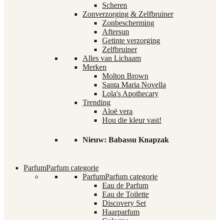
Scheren
Zonverzorging & Zelfbruiner
Zonbescherming
Aftersun
Getinte verzorging
Zelfbruiner
Alles van Lichaam
Merken
Molton Brown
Santa Maria Novella
Lola's Apothecary
Trending
Aloë vera
Hou die kleur vast!
Nieuw: Babassu Knapzak
Parfum
Parfum categorie
Parfum
Parfum categorie
Eau de Parfum
Eau de Toilette
Discovery Set
Haarparfum