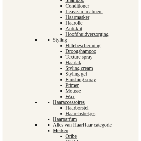
Shampoo
Conditioner
Leave-in treatment
Haarmasker
Haarolie
Anti-klit
Hoofdhuidverzorging
Styling
Hittebescherming
Droogshampoo
Texture spray
Haarlak
Styling cream
Styling gel
Finishing spray
Primer
Mousse
Wax
Haaraccessoires
Haarborstel
Haarelastiekjes
Haarparfum
Alles van Haar
Haar categorie
Merken
Oribe