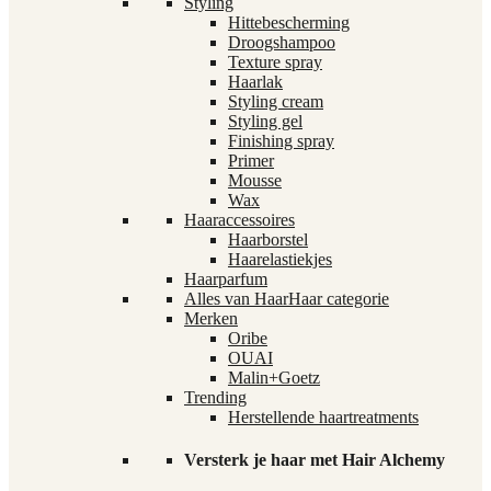
Styling
Hittebescherming
Droogshampoo
Texture spray
Haarlak
Styling cream
Styling gel
Finishing spray
Primer
Mousse
Wax
Haaraccessoires
Haarborstel
Haarelastiekjes
Haarparfum
Alles van Haar
Haar categorie
Merken
Oribe
OUAI
Malin+Goetz
Trending
Herstellende haartreatments
Versterk je haar met Hair Alchemy