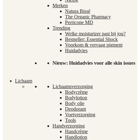
Merken
Natura Bissé
The Organic Pharmacy
Perricone MD
Trending
Welke moisturizer past bij jou?
Bestseller: Essential Shock
Voorkom & vervaag pigment
Huidadvies
Nieuw: Huidadvies voor alle skin issues
Lichaam
Lichaamsverzorging
Bodycrème
Bodylotion
Body olie
Deodorant
Voetverzorging
Tools
Handverzorging
Handcrème
Handlotion