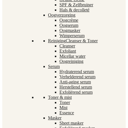
SPF & Zelfbruiner
Hals & decolleté
Oogverzorging
Oogcrème
Oogserum
Oogmasker
Wimperserum
Reiniging
Cleanser & Toner
Cleanser
Exfoliant
Micellar water
Oogreiniging
Serum
Hydraterend serum
Verhelderend serum
Anti-aging serum
Herstellend serum
Exfoliërend serum
Toner & mist
Toner
Mist
Essence
Masker
Sheet masker