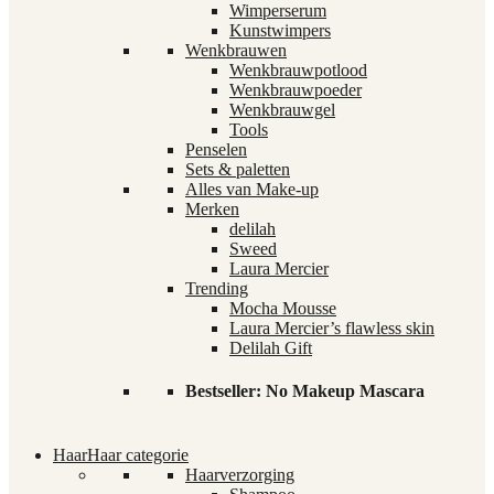
Wimperserum
Kunstwimpers
Wenkbrauwen
Wenkbrauwpotlood
Wenkbrauwpoeder
Wenkbrauwgel
Tools
Penselen
Sets & paletten
Alles van Make-up
Merken
delilah
Sweed
Laura Mercier
Trending
Mocha Mousse
Laura Mercier’s flawless skin
Delilah Gift
Bestseller: No Makeup Mascara
Haar
Haar categorie
Haarverzorging