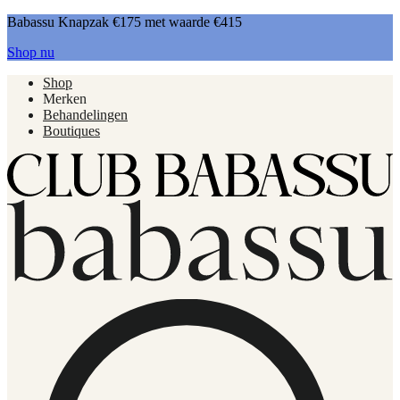
Babassu Knapzak €175 met waarde €415
Shop nu
Shop
Merken
Behandelingen
Boutiques