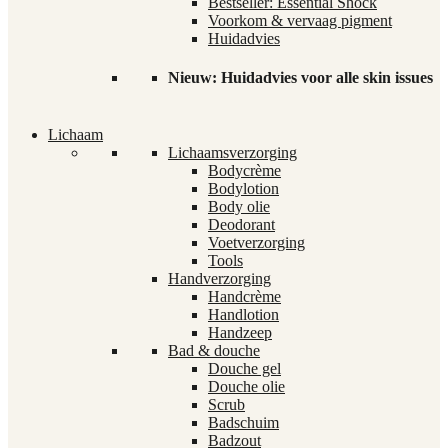
Bestseller: Essential Shock
Voorkom & vervaag pigment
Huidadvies
Nieuw: Huidadvies voor alle skin issues
Lichaam
Lichaamsverzorging
Bodycrème
Bodylotion
Body olie
Deodorant
Voetverzorging
Tools
Handverzorging
Handcrème
Handlotion
Handzeep
Bad & douche
Douche gel
Douche olie
Scrub
Badschuim
Badzout