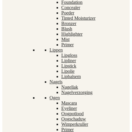
Foundation
Concealer
Poeder
Tinted Moisturizer
Bronzer
Blush
Highlighter
Mist
Primer
Lippen
Lipgloss
Lipliner
Lipstick
Lipolie
Lipbalsem
Nagels
Nagellak
Nagelverzorging
Ogen
Mascara
Eyeliner
Oogpotlood
Oogschaduw
Wimperkruller
Primer