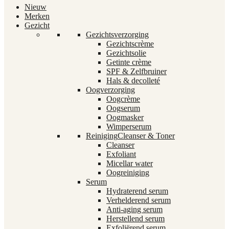
Nieuw
Merken
Gezicht
Gezichtsverzorging
Gezichtscrème
Gezichtsolie
Getinte crème
SPF & Zelfbruiner
Hals & decolleté
Oogverzorging
Oogcrème
Oogserum
Oogmasker
Wimperserum
Reiniging
Cleanser & Toner
Cleanser
Exfoliant
Micellar water
Oogreiniging
Serum
Hydraterend serum
Verhelderend serum
Anti-aging serum
Herstellend serum
Exfoliërend serum