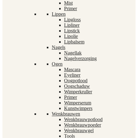
Mist
Primer
Lippen
Lipgloss
Lipliner
Lipstick
Lipolie
Lipbalsem
Nagels
Nagellak
Nagelverzorging
Ogen
Mascara
Eyeliner
Oogpotlood
Oogschaduw
Wimperkruller
Primer
Wimperserum
Kunstwimpers
Wenkbrauwen
Wenkbrauwpotlood
Wenkbrauwpoeder
Wenkbrauwgel
Tools