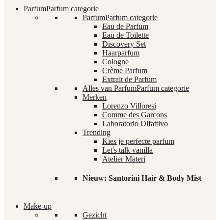
Parfum
Parfum categorie
Parfum
Parfum categorie
Eau de Parfum
Eau de Toilette
Discovery Set
Haarparfum
Cologne
Crème Parfum
Extrait de Parfum
Alles van Parfum
Parfum categorie
Merken
Lorenzo Villoresi
Comme des Garcons
Laboratorio Olfattivo
Trending
Kies je perfecte parfum
Let's talk vanilla
Atelier Materi
Nieuw: Santorini Hair & Body Mist
Make-up
Gezicht