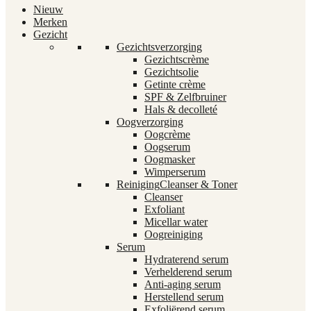
Nieuw
Merken
Gezicht
Gezichtsverzorging
Gezichtscrème
Gezichtsolie
Getinte crème
SPF & Zelfbruiner
Hals & decolleté
Oogverzorging
Oogcrème
Oogserum
Oogmasker
Wimperserum
Reiniging
Cleanser & Toner
Cleanser
Exfoliant
Micellar water
Oogreiniging
Serum
Hydraterend serum
Verhelderend serum
Anti-aging serum
Herstellend serum
Exfoliërend serum