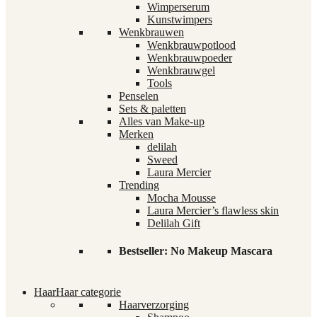
Wimperserum
Kunstwimpers
Wenkbrauwen
Wenkbrauwpotlood
Wenkbrauwpoeder
Wenkbrauwgel
Tools
Penselen
Sets & paletten
Alles van Make-up
Merken
delilah
Sweed
Laura Mercier
Trending
Mocha Mousse
Laura Mercier’s flawless skin
Delilah Gift
Bestseller: No Makeup Mascara
Haar
Haar categorie
Haarverzorging