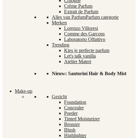
Cologne
Crème Parfum
Extrait de Parfum
Alles van Parfum
Parfum categorie
Merken
Lorenzo Villoresi
Comme des Garcons
Laboratorio Olfattivo
Trending
Kies je perfecte parfum
Let's talk vanilla
Atelier Materi
Nieuw: Santorini Hair & Body Mist
Make-up
Gezicht
Foundation
Concealer
Poeder
Tinted Moisturizer
Bronzer
Blush
Highlighter