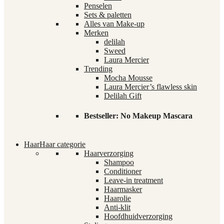
Penselen
Sets & paletten
Alles van Make-up
Merken
delilah
Sweed
Laura Mercier
Trending
Mocha Mousse
Laura Mercier’s flawless skin
Delilah Gift
Bestseller: No Makeup Mascara
Haar
Haar categorie
Haarverzorging
Shampoo
Conditioner
Leave-in treatment
Haarmasker
Haarolie
Anti-klit
Hoofdhuidverzorging