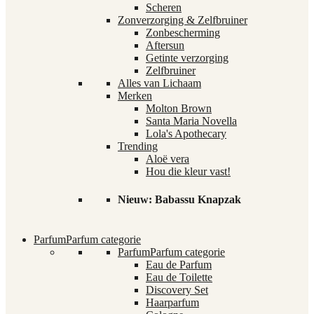
Scheren
Zonverzorging & Zelfbruiner
Zonbescherming
Aftersun
Getinte verzorging
Zelfbruiner
Alles van Lichaam
Merken
Molton Brown
Santa Maria Novella
Lola's Apothecary
Trending
Aloë vera
Hou die kleur vast!
Nieuw: Babassu Knapzak
Parfum
Parfum categorie
Parfum
Parfum categorie
Eau de Parfum
Eau de Toilette
Discovery Set
Haarparfum