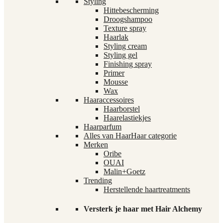
Styling
Hittebescherming
Droogshampoo
Texture spray
Haarlak
Styling cream
Styling gel
Finishing spray
Primer
Mousse
Wax
Haaraccessoires
Haarborstel
Haarelastiekjes
Haarparfum
Alles van Haar
Haar categorie
Merken
Oribe
OUAI
Malin+Goetz
Trending
Herstellende haartreatments
Versterk je haar met Hair Alchemy