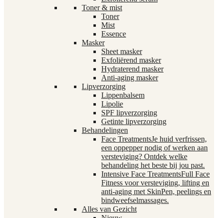
Toner & mist
Toner
Mist
Essence
Masker
Sheet masker
Exfoliërend masker
Hydraterend masker
Anti-aging masker
Lipverzorging
Lippenbalsem
Lipolie
SPF lipverzorging
Getinte lipverzorging
Behandelingen
Face Treatments
Je huid verfrissen,
een oppepper nodig of werken aan
versteviging? Ontdek welke
behandeling het beste bij jou past.
Intensive Face Treatments
Full Face
Fitness voor versteviging, lifting en
anti-aging met SkinPen, peelings en
bindweefselmassages.
Alles van Gezicht
Nieuw