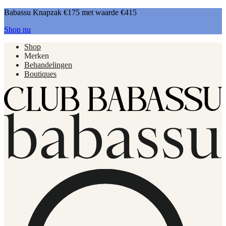
Babassu Knapzak €175 met waarde €415
Shop nu
Shop
Merken
Behandelingen
Boutiques