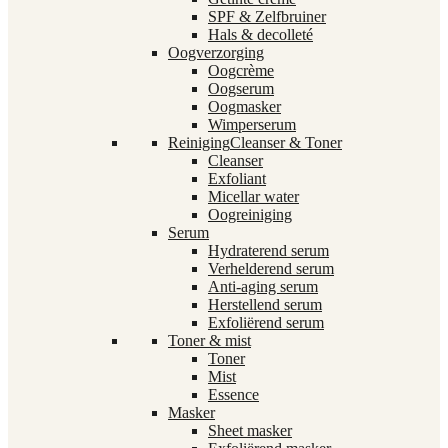
SPF & Zelfbruiner
Hals & decolleté
Oogverzorging
Oogcrème
Oogserum
Oogmasker
Wimperserum
Reiniging
Cleanser & Toner
Cleanser
Exfoliant
Micellar water
Oogreiniging
Serum
Hydraterend serum
Verhelderend serum
Anti-aging serum
Herstellend serum
Exfoliërend serum
Toner & mist
Toner
Mist
Essence
Masker
Sheet masker