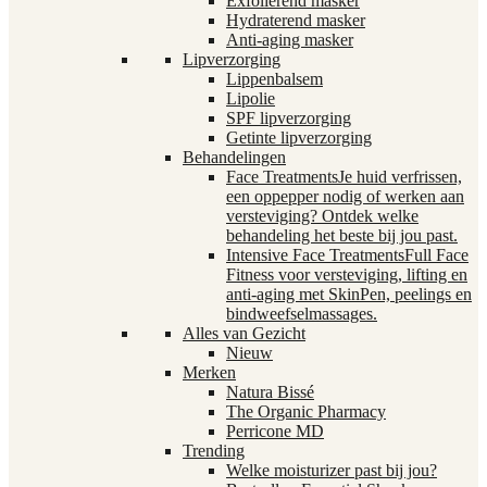
Exfoliërend masker
Hydraterend masker
Anti-aging masker
Lipverzorging
Lippenbalsem
Lipolie
SPF lipverzorging
Getinte lipverzorging
Behandelingen
Face Treatments
Je huid verfrissen,
een oppepper nodig of werken aan
versteviging? Ontdek welke
behandeling het beste bij jou past.
Intensive Face Treatments
Full Face
Fitness voor versteviging, lifting en
anti-aging met SkinPen, peelings en
bindweefselmassages.
Alles van Gezicht
Nieuw
Merken
Natura Bissé
The Organic Pharmacy
Perricone MD
Trending
Welke moisturizer past bij jou?