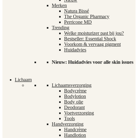
Merken
Natura Bissé
The Organic Pharmacy
Perricone MD
Trending
Welke moisturizer past bij jou?
Bestseller: Essential Shock
Voorkom & vervaag pigment
Huidadvies
Nieuw: Huidadvies voor alle skin issues
Lichaam
Lichaamsverzorging
Bodycrème
Bodylotion
Body olie
Deodorant
Voetverzorging
Tools
Handverzorging
Handcrème
Handlotion