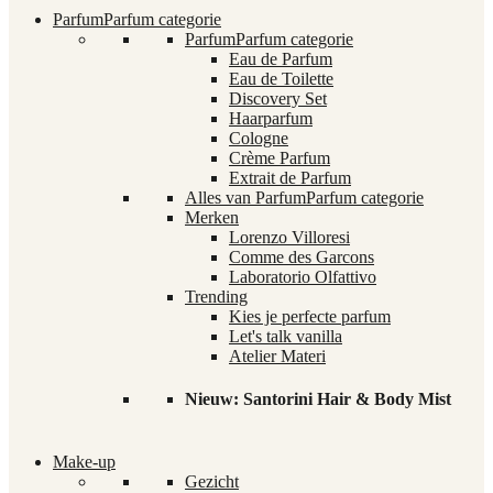
Parfum
Parfum categorie
Parfum
Parfum categorie
Eau de Parfum
Eau de Toilette
Discovery Set
Haarparfum
Cologne
Crème Parfum
Extrait de Parfum
Alles van Parfum
Parfum categorie
Merken
Lorenzo Villoresi
Comme des Garcons
Laboratorio Olfattivo
Trending
Kies je perfecte parfum
Let's talk vanilla
Atelier Materi
Nieuw: Santorini Hair & Body Mist
Make-up
Gezicht