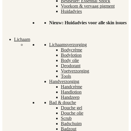
Bestseller: Essential Shock
Voorkom & vervaag pigment
Huidadvies
Nieuw: Huidadvies voor alle skin issues
Lichaam
Lichaamsverzorging
Bodycrème
Bodylotion
Body olie
Deodorant
Voetverzorging
Tools
Handverzorging
Handcrème
Handlotion
Handzeep
Bad & douche
Douche gel
Douche olie
Scrub
Badschuim
Badzout