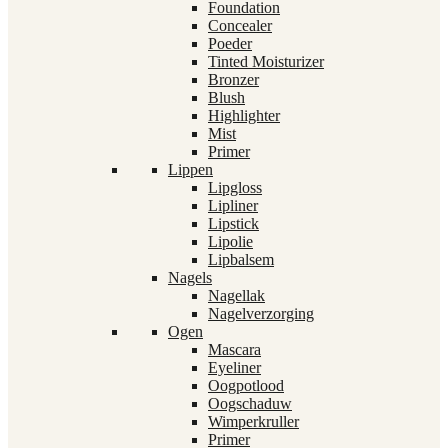
Foundation
Concealer
Poeder
Tinted Moisturizer
Bronzer
Blush
Highlighter
Mist
Primer
Lippen
Lipgloss
Lipliner
Lipstick
Lipolie
Lipbalsem
Nagels
Nagellak
Nagelverzorging
Ogen
Mascara
Eyeliner
Oogpotlood
Oogschaduw
Wimperkruller
Primer