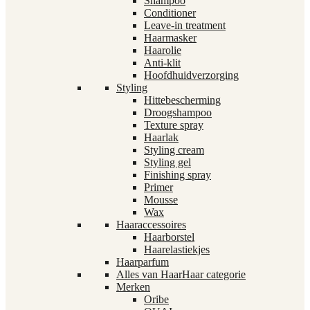
Shampoo
Conditioner
Leave-in treatment
Haarmasker
Haarolie
Anti-klit
Hoofdhuidverzorging
Styling
Hittebescherming
Droogshampoo
Texture spray
Haarlak
Styling cream
Styling gel
Finishing spray
Primer
Mousse
Wax
Haaraccessoires
Haarborstel
Haarelastiekjes
Haarparfum
Alles van Haar
Haar categorie
Merken
Oribe