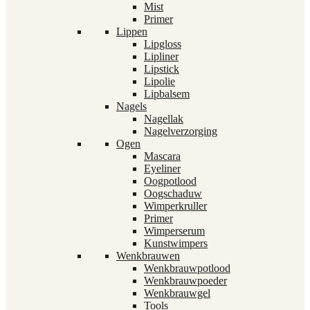
Mist
Primer
Lippen
Lipgloss
Lipliner
Lipstick
Lipolie
Lipbalsem
Nagels
Nagellak
Nagelverzorging
Ogen
Mascara
Eyeliner
Oogpotlood
Oogschaduw
Wimperkruller
Primer
Wimperserum
Kunstwimpers
Wenkbrauwen
Wenkbrauwpotlood
Wenkbrauwpoeder
Wenkbrauwgel
Tools