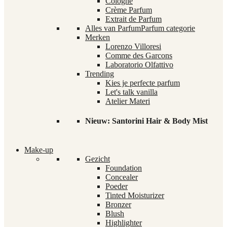
Cologne
Crème Parfum
Extrait de Parfum
Alles van Parfum
Parfum categorie
Merken
Lorenzo Villoresi
Comme des Garcons
Laboratorio Olfattivo
Trending
Kies je perfecte parfum
Let's talk vanilla
Atelier Materi
Nieuw: Santorini Hair & Body Mist
Make-up
Gezicht
Foundation
Concealer
Poeder
Tinted Moisturizer
Bronzer
Blush
Highlighter