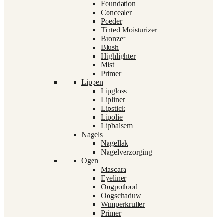
Foundation
Concealer
Poeder
Tinted Moisturizer
Bronzer
Blush
Highlighter
Mist
Primer
Lippen
Lipgloss
Lipliner
Lipstick
Lipolie
Lipbalsem
Nagels
Nagellak
Nagelverzorging
Ogen
Mascara
Eyeliner
Oogpotlood
Oogschaduw
Wimperkruller
Primer