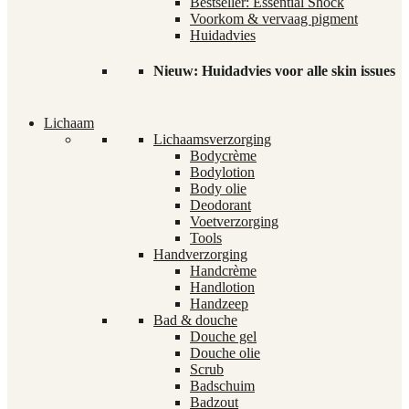
Bestseller: Essential Shock
Voorkom & vervaag pigment
Huidadvies
Nieuw: Huidadvies voor alle skin issues
Lichaam
Lichaamsverzorging
Bodycrème
Bodylotion
Body olie
Deodorant
Voetverzorging
Tools
Handverzorging
Handcrème
Handlotion
Handzeep
Bad & douche
Douche gel
Douche olie
Scrub
Badschuim
Badzout