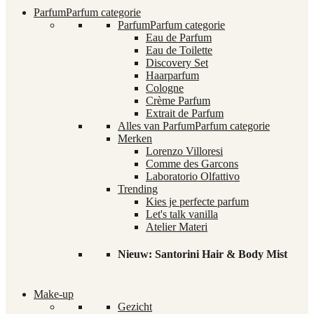
Parfum
Parfum categorie
Parfum
Parfum categorie
Eau de Parfum
Eau de Toilette
Discovery Set
Haarparfum
Cologne
Crème Parfum
Extrait de Parfum
Alles van Parfum
Parfum categorie
Merken
Lorenzo Villoresi
Comme des Garcons
Laboratorio Olfattivo
Trending
Kies je perfecte parfum
Let's talk vanilla
Atelier Materi
Nieuw: Santorini Hair & Body Mist
Make-up
Gezicht