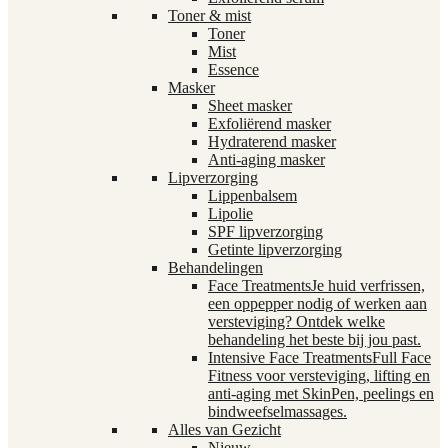
Toner & mist
Toner
Mist
Essence
Masker
Sheet masker
Exfoliërend masker
Hydraterend masker
Anti-aging masker
Lipverzorging
Lippenbalsem
Lipolie
SPF lipverzorging
Getinte lipverzorging
Behandelingen
Face Treatments
Je huid verfrissen,
een oppepper nodig of werken aan
versteviging? Ontdek welke
behandeling het beste bij jou past.
Intensive Face Treatments
Full Face
Fitness voor versteviging, lifting en
anti-aging met SkinPen, peelings en
bindweefselmassages.
Alles van Gezicht
Nieuw