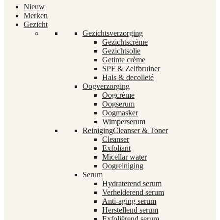
Nieuw
Merken
Gezicht
Gezichtsverzorging
Gezichtscrème
Gezichtsolie
Getinte crème
SPF & Zelfbruiner
Hals & decolleté
Oogverzorging
Oogcrème
Oogserum
Oogmasker
Wimperserum
Reiniging
Cleanser & Toner
Cleanser
Exfoliant
Micellar water
Oogreiniging
Serum
Hydraterend serum
Verhelderend serum
Anti-aging serum
Herstellend serum
Exfoliërend serum