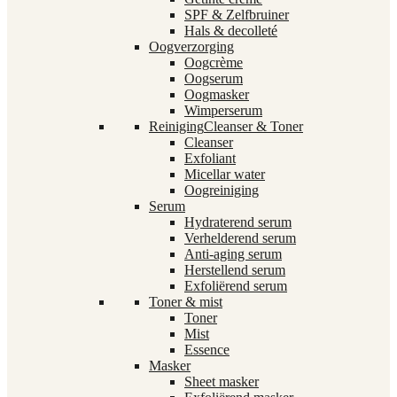
SPF & Zelfbruiner
Hals & decolleté
Oogverzorging
Oogcrème
Oogserum
Oogmasker
Wimperserum
Reiniging
Cleanser & Toner
Cleanser
Exfoliant
Micellar water
Oogreiniging
Serum
Hydraterend serum
Verhelderend serum
Anti-aging serum
Herstellend serum
Exfoliërend serum
Toner & mist
Toner
Mist
Essence
Masker
Sheet masker