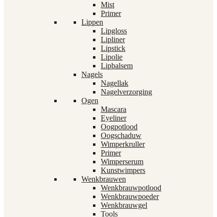
Mist
Primer
Lippen
Lipgloss
Lipliner
Lipstick
Lipolie
Lipbalsem
Nagels
Nagellak
Nagelverzorging
Ogen
Mascara
Eyeliner
Oogpotlood
Oogschaduw
Wimperkruller
Primer
Wimperserum
Kunstwimpers
Wenkbrauwen
Wenkbrauwpotlood
Wenkbrauwpoeder
Wenkbrauwgel
Tools