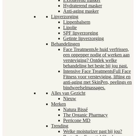
Exfoliërend masker
Hydraterend masker
Anti-aging masker
Lipverzorging
Lippenbalsem
Lipolie
SPF lipverzorging
Getinte lipverzorging
Behandelingen
Face Treatments
Je huid verfrissen,
een oppepper nodig of werken aan
versteviging? Ontdek welke
behandeling het beste bij jou past.
Intensive Face Treatments
Full Face
Fitness voor versteviging, lifting en
anti-aging met SkinPen, peelings en
bindweefselmassages.
Alles van Gezicht
Nieuw
Merken
Natura Bissé
The Organic Pharmacy
Perricone MD
Trending
Welke moisturizer past bij jou?