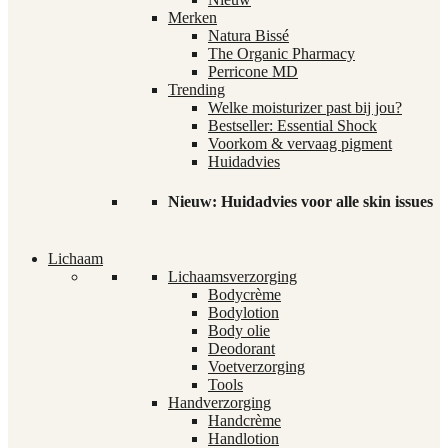
Merken
Natura Bissé
The Organic Pharmacy
Perricone MD
Trending
Welke moisturizer past bij jou?
Bestseller: Essential Shock
Voorkom & vervaag pigment
Huidadvies
Nieuw: Huidadvies voor alle skin issues
Lichaam
Lichaamsverzorging
Bodycrème
Bodylotion
Body olie
Deodorant
Voetverzorging
Tools
Handverzorging
Handcrème
Handlotion