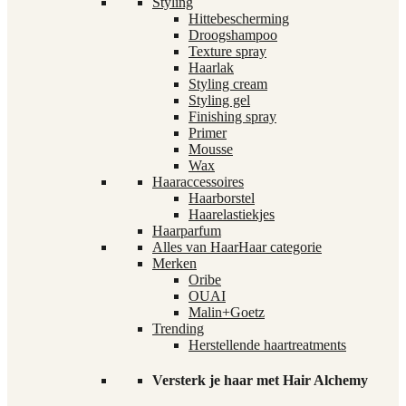
Styling
Hittebescherming
Droogshampoo
Texture spray
Haarlak
Styling cream
Styling gel
Finishing spray
Primer
Mousse
Wax
Haaraccessoires
Haarborstel
Haarelastiekjes
Haarparfum
Alles van Haar
Haar categorie
Merken
Oribe
OUAI
Malin+Goetz
Trending
Herstellende haartreatments
Versterk je haar met Hair Alchemy