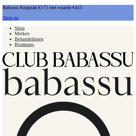
Babassu Knapzak €175 met waarde €415
Shop nu
Shop
Merken
Behandelingen
Boutiques