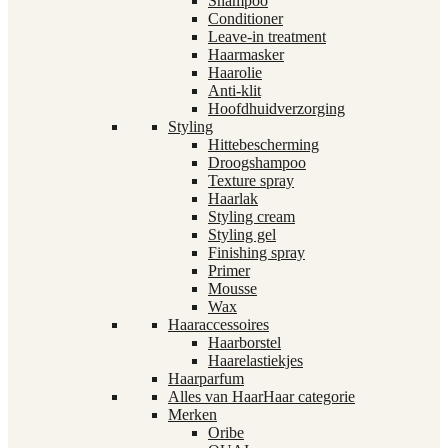
Shampoo
Conditioner
Leave-in treatment
Haarmasker
Haarolie
Anti-klit
Hoofdhuidverzorging
Styling
Hittebescherming
Droogshampoo
Texture spray
Haarlak
Styling cream
Styling gel
Finishing spray
Primer
Mousse
Wax
Haaraccessoires
Haarborstel
Haarelastiekjes
Haarparfum
Alles van Haar
Haar categorie
Merken
Oribe