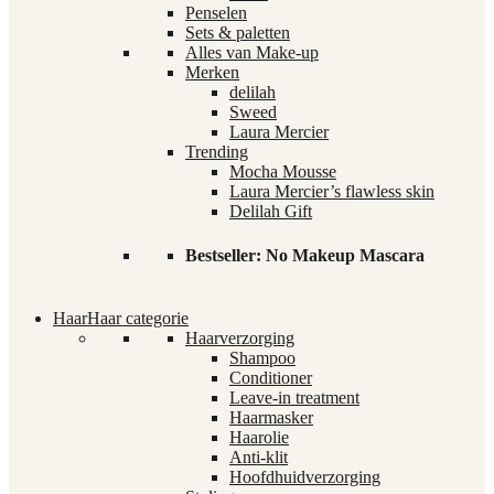
Penselen
Sets & paletten
Alles van Make-up
Merken
delilah
Sweed
Laura Mercier
Trending
Mocha Mousse
Laura Mercier’s flawless skin
Delilah Gift
Bestseller: No Makeup Mascara
Haar
Haar categorie
Haarverzorging
Shampoo
Conditioner
Leave-in treatment
Haarmasker
Haarolie
Anti-klit
Hoofdhuidverzorging