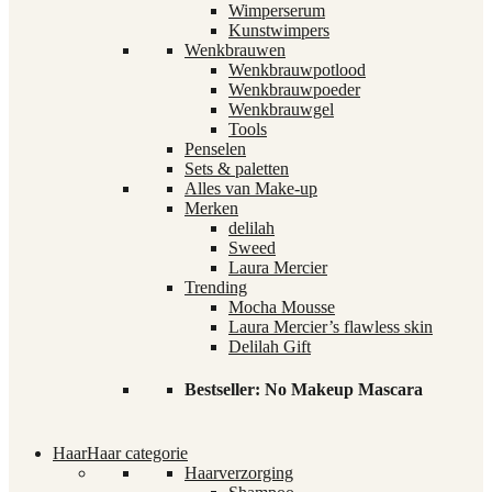
Wimperserum
Kunstwimpers
Wenkbrauwen
Wenkbrauwpotlood
Wenkbrauwpoeder
Wenkbrauwgel
Tools
Penselen
Sets & paletten
Alles van Make-up
Merken
delilah
Sweed
Laura Mercier
Trending
Mocha Mousse
Laura Mercier’s flawless skin
Delilah Gift
Bestseller: No Makeup Mascara
Haar
Haar categorie
Haarverzorging