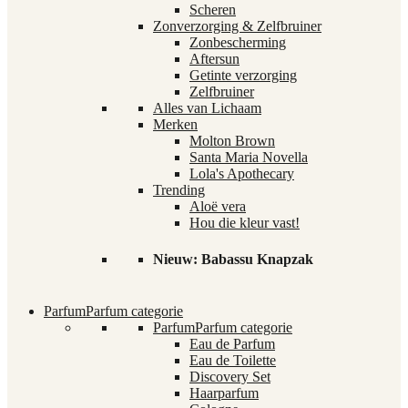
Scheren
Zonverzorging & Zelfbruiner
Zonbescherming
Aftersun
Getinte verzorging
Zelfbruiner
Alles van Lichaam
Merken
Molton Brown
Santa Maria Novella
Lola's Apothecary
Trending
Aloë vera
Hou die kleur vast!
Nieuw: Babassu Knapzak
Parfum
Parfum categorie
Parfum
Parfum categorie
Eau de Parfum
Eau de Toilette
Discovery Set
Haarparfum