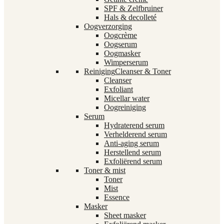
SPF & Zelfbruiner
Hals & decolleté
Oogverzorging
Oogcrème
Oogserum
Oogmasker
Wimperserum
Reiniging
Cleanser & Toner
Cleanser
Exfoliant
Micellar water
Oogreiniging
Serum
Hydraterend serum
Verhelderend serum
Anti-aging serum
Herstellend serum
Exfoliërend serum
Toner & mist
Toner
Mist
Essence
Masker
Sheet masker