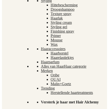
Styling
Hittebescherming
Droogshampoo
Texture spray
Haarlak
Styling cream
Styling gel
Finishing spray
Primer
Mousse
Wax
Haaraccessoires
Haarborstel
Haarelastiekjes
Haarparfum
Alles van Haar
Haar categorie
Merken
Oribe
OUAI
Malin+Goetz
Trending
Herstellende haartreatments
Versterk je haar met Hair Alchemy