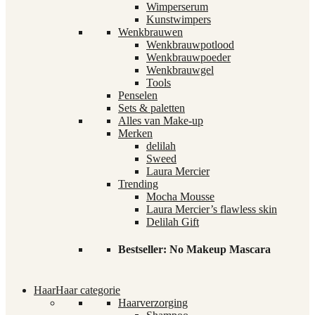
Wimperserum
Kunstwimpers
Wenkbrauwen
Wenkbrauwpotlood
Wenkbrauwpoeder
Wenkbrauwgel
Tools
Penselen
Sets & paletten
Alles van Make-up
Merken
delilah
Sweed
Laura Mercier
Trending
Mocha Mousse
Laura Mercier’s flawless skin
Delilah Gift
Bestseller: No Makeup Mascara
Haar
Haar categorie
Haarverzorging