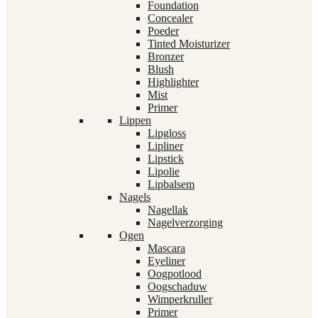
Foundation
Concealer
Poeder
Tinted Moisturizer
Bronzer
Blush
Highlighter
Mist
Primer
Lippen
Lipgloss
Lipliner
Lipstick
Lipolie
Lipbalsem
Nagels
Nagellak
Nagelverzorging
Ogen
Mascara
Eyeliner
Oogpotlood
Oogschaduw
Wimperkruller
Primer