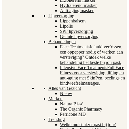
Exfoliërend masker
Hydraterend masker
Anti-aging masker
Lipverzorging
Lippenbalsem
Lipolie
SPF lipverzorging
Getinte lipverzorging
Behandelingen
Face Treatments
Je huid verfrissen,
een oppepper nodig of werken aan
versteviging? Ontdek welke
behandeling het beste bij jou past.
Intensive Face Treatments
Full Face
Fitness voor versteviging, lifting en
anti-aging met SkinPen, peelings en
bindweefselmassages.
Alles van Gezicht
Nieuw
Merken
Natura Bissé
The Organic Pharmacy
Perricone MD
Trending
Welke moisturizer past bij jou?