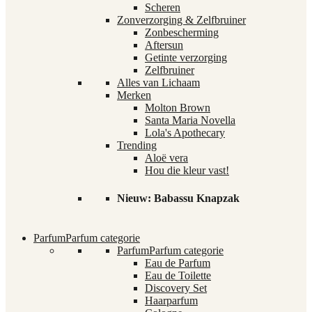
Scheren
Zonverzorging & Zelfbruiner
Zonbescherming
Aftersun
Getinte verzorging
Zelfbruiner
Alles van Lichaam
Merken
Molton Brown
Santa Maria Novella
Lola's Apothecary
Trending
Aloë vera
Hou die kleur vast!
Nieuw: Babassu Knapzak
Parfum
Parfum categorie
Parfum
Parfum categorie
Eau de Parfum
Eau de Toilette
Discovery Set
Haarparfum