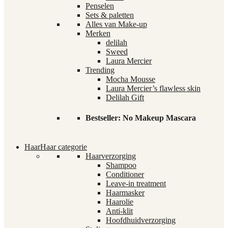
Penselen
Sets & paletten
Alles van Make-up
Merken
delilah
Sweed
Laura Mercier
Trending
Mocha Mousse
Laura Mercier’s flawless skin
Delilah Gift
Bestseller: No Makeup Mascara
Haar
Haar categorie
Haarverzorging
Shampoo
Conditioner
Leave-in treatment
Haarmasker
Haarolie
Anti-klit
Hoofdhuidverzorging