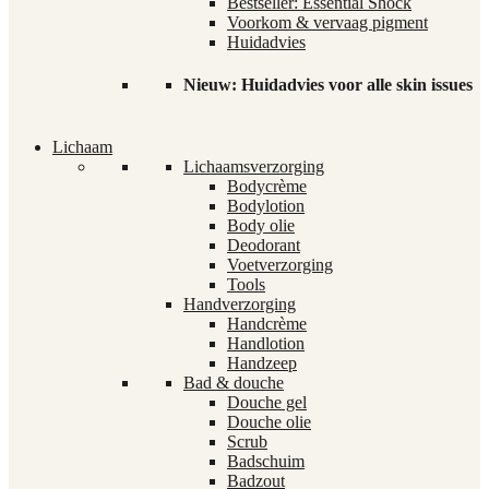
Bestseller: Essential Shock
Voorkom & vervaag pigment
Huidadvies
Nieuw: Huidadvies voor alle skin issues
Lichaam
Lichaamsverzorging
Bodycrème
Bodylotion
Body olie
Deodorant
Voetverzorging
Tools
Handverzorging
Handcrème
Handlotion
Handzeep
Bad & douche
Douche gel
Douche olie
Scrub
Badschuim
Badzout