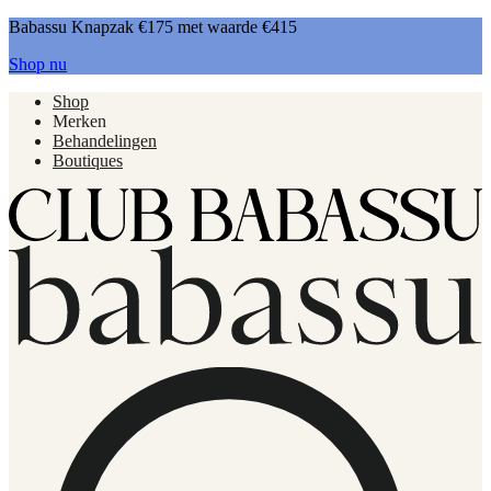
Babassu Knapzak €175 met waarde €415
Shop nu
Shop
Merken
Behandelingen
Boutiques