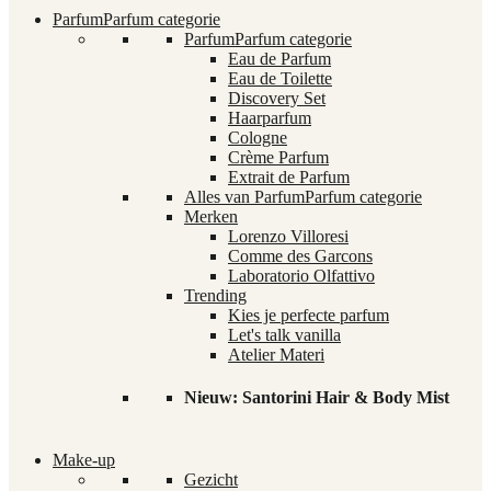
Parfum
Parfum categorie
Parfum
Parfum categorie
Eau de Parfum
Eau de Toilette
Discovery Set
Haarparfum
Cologne
Crème Parfum
Extrait de Parfum
Alles van Parfum
Parfum categorie
Merken
Lorenzo Villoresi
Comme des Garcons
Laboratorio Olfattivo
Trending
Kies je perfecte parfum
Let's talk vanilla
Atelier Materi
Nieuw: Santorini Hair & Body Mist
Make-up
Gezicht