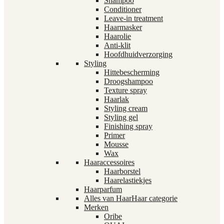
Shampoo
Conditioner
Leave-in treatment
Haarmasker
Haarolie
Anti-klit
Hoofdhuidverzorging
Styling
Hittebescherming
Droogshampoo
Texture spray
Haarlak
Styling cream
Styling gel
Finishing spray
Primer
Mousse
Wax
Haaraccessoires
Haarborstel
Haarelastiekjes
Haarparfum
Alles van Haar
Haar categorie
Merken
Oribe