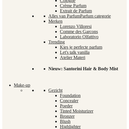
Cologne
Crème Parfum
Extrait de Parfum
Alles van Parfum
Parfum categorie
Merken
Lorenzo Villoresi
Comme des Garcons
Laboratorio Olfattivo
Trending
Kies je perfecte parfum
Let's talk vanilla
Atelier Materi
Nieuw: Santorini Hair & Body Mist
Make-up
Gezicht
Foundation
Concealer
Poeder
Tinted Moisturizer
Bronzer
Blush
Highlighter