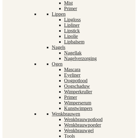
Mist
Primer
Lippen
Lipgloss
Lipliner
Lipstick
Lipolie
Lipbalsem
Nagels
Nagellak
Nagelverzorging
Ogen
Mascara
Eyeliner
Oogpotlood
Oogschaduw
Wimperkruller
Primer
Wimperserum
Kunstwimpers
Wenkbrauwen
Wenkbrauwpotlood
Wenkbrauwpoeder
Wenkbrauwgel
Tools