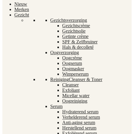
Nieuw
Merken
Gezicht
Gezichtsverzorging
Gezichtscrème
Gezichtsolie
Getinte crème
SPF & Zelfbruiner
Hals & decolleté
Oogverzorging
Oogcrème
Oogserum
Oogmasker
Wimperserum
Reiniging
Cleanser & Toner
Cleanser
Exfoliant
Micellar water
Oogreiniging
Serum
Hydraterend serum
Verhelderend serum
Anti-aging serum
Herstellend serum
Exfoliërend serum