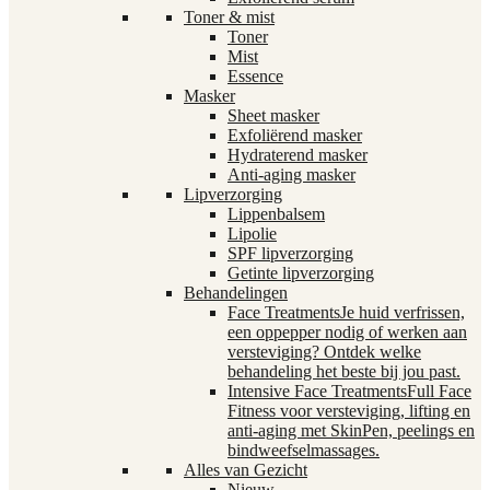
Toner & mist
Toner
Mist
Essence
Masker
Sheet masker
Exfoliërend masker
Hydraterend masker
Anti-aging masker
Lipverzorging
Lippenbalsem
Lipolie
SPF lipverzorging
Getinte lipverzorging
Behandelingen
Face Treatments
Je huid verfrissen,
een oppepper nodig of werken aan
versteviging? Ontdek welke
behandeling het beste bij jou past.
Intensive Face Treatments
Full Face
Fitness voor versteviging, lifting en
anti-aging met SkinPen, peelings en
bindweefselmassages.
Alles van Gezicht
Nieuw