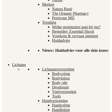
Merken
Natura Bissé
The Organic Pharmacy
Perricone MD
Trending
Welke moisturizer past bij jou?
Bestseller: Essential Shock
Voorkom & vervaag pigment
Huidadvies
Nieuw: Huidadvies voor alle skin issues
Lichaam
Lichaamsverzorging
Bodycrème
Bodylotion
Body olie
Deodorant
Voetverzorging
Tools
Handverzorging
Handcrème
Handlotion