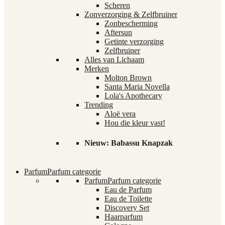
Scheren
Zonverzorging & Zelfbruiner
Zonbescherming
Aftersun
Getinte verzorging
Zelfbruiner
Alles van Lichaam
Merken
Molton Brown
Santa Maria Novella
Lola's Apothecary
Trending
Aloë vera
Hou die kleur vast!
Nieuw: Babassu Knapzak
Parfum
Parfum categorie
Parfum
Parfum categorie
Eau de Parfum
Eau de Toilette
Discovery Set
Haarparfum