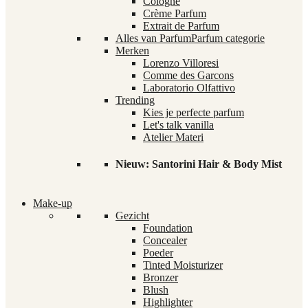
Cologne
Crème Parfum
Extrait de Parfum
Alles van Parfum
Parfum categorie
Merken
Lorenzo Villoresi
Comme des Garcons
Laboratorio Olfattivo
Trending
Kies je perfecte parfum
Let's talk vanilla
Atelier Materi
Nieuw: Santorini Hair & Body Mist
Make-up
Gezicht
Foundation
Concealer
Poeder
Tinted Moisturizer
Bronzer
Blush
Highlighter