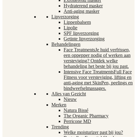
Exfoliërend masker
Hydraterend masker
Anti-aging masker
Lipverzorging
Lippenbalsem
Lipolie
SPF lipverzorging
Getinte lipverzorging
Behandelingen
Face Treatments
Je huid verfrissen,
een oppepper nodig of werken aan
versteviging? Ontdek welke
behandeling het beste bij jou past.
Intensive Face Treatments
Full Face
Fitness voor versteviging, lifting en
anti-aging met SkinPen, peelings en
bindweefselmassages.
Alles van Gezicht
Nieuw
Merken
Natura Bissé
The Organic Pharmacy
Perricone MD
Trending
Welke moisturizer past bij jou?