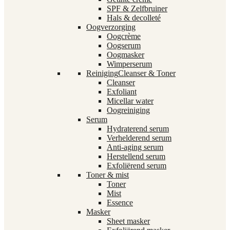
SPF & Zelfbruiner
Hals & decolleté
Oogverzorging
Oogcrème
Oogserum
Oogmasker
Wimperserum
Reiniging
Cleanser & Toner
Cleanser
Exfoliant
Micellar water
Oogreiniging
Serum
Hydraterend serum
Verhelderend serum
Anti-aging serum
Herstellend serum
Exfoliërend serum
Toner & mist
Toner
Mist
Essence
Masker
Sheet masker