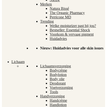
Merken
Natura Bissé
The Organic Pharmacy
Perricone MD
Trending
Welke moisturizer past bij jou?
Bestseller: Essential Shock
Voorkom & vervaag pigment
Huidadvies
Nieuw: Huidadvies voor alle skin issues
Lichaam
Lichaamsverzorging
Bodycrème
Bodylotion
Body olie
Deodorant
Voetverzorging
Tools
Handverzorging
Handcrème
Handlotion