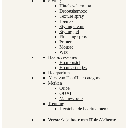
Styling
Hittebescherming
Droogshampoo
Texture spray
Haarlak
Styling cream
Styling gel
Finishing spray
Primer
Mousse
Wax
Haaraccessoires
Haarborstel
Haarelastiekjes
Haarparfum
Alles van Haar
Haar categorie
Merken
Oribe
OUAI
Malin+Goetz
Trending
Herstellende haartreatments
Versterk je haar met Hair Alchemy