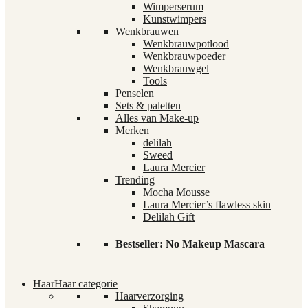
Wimperserum
Kunstwimpers
Wenkbrauwen
Wenkbrauwpotlood
Wenkbrauwpoeder
Wenkbrauwgel
Tools
Penselen
Sets & paletten
Alles van Make-up
Merken
delilah
Sweed
Laura Mercier
Trending
Mocha Mousse
Laura Mercier’s flawless skin
Delilah Gift
Bestseller: No Makeup Mascara
Haar
Haar categorie
Haarverzorging