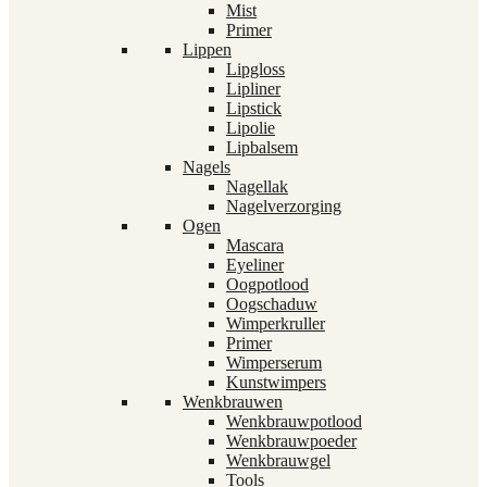
Mist
Primer
Lippen
Lipgloss
Lipliner
Lipstick
Lipolie
Lipbalsem
Nagels
Nagellak
Nagelverzorging
Ogen
Mascara
Eyeliner
Oogpotlood
Oogschaduw
Wimperkruller
Primer
Wimperserum
Kunstwimpers
Wenkbrauwen
Wenkbrauwpotlood
Wenkbrauwpoeder
Wenkbrauwgel
Tools