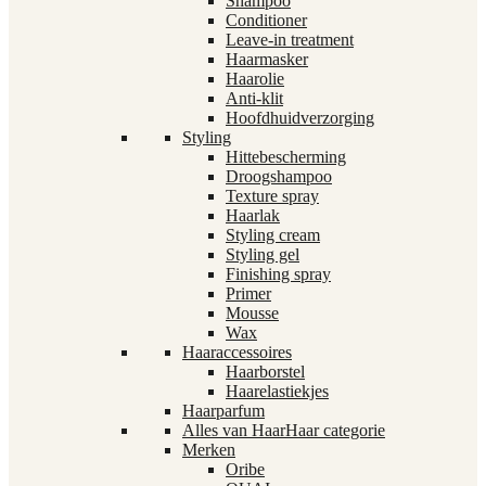
Shampoo
Conditioner
Leave-in treatment
Haarmasker
Haarolie
Anti-klit
Hoofdhuidverzorging
Styling
Hittebescherming
Droogshampoo
Texture spray
Haarlak
Styling cream
Styling gel
Finishing spray
Primer
Mousse
Wax
Haaraccessoires
Haarborstel
Haarelastiekjes
Haarparfum
Alles van Haar
Haar categorie
Merken
Oribe