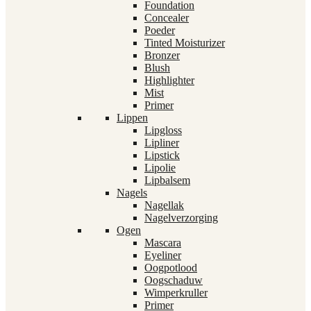
Foundation
Concealer
Poeder
Tinted Moisturizer
Bronzer
Blush
Highlighter
Mist
Primer
Lippen
Lipgloss
Lipliner
Lipstick
Lipolie
Lipbalsem
Nagels
Nagellak
Nagelverzorging
Ogen
Mascara
Eyeliner
Oogpotlood
Oogschaduw
Wimperkruller
Primer