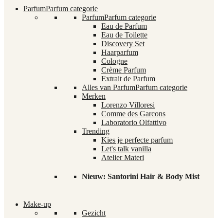
Parfum
Parfum categorie
Parfum
Parfum categorie
Eau de Parfum
Eau de Toilette
Discovery Set
Haarparfum
Cologne
Crème Parfum
Extrait de Parfum
Alles van Parfum
Parfum categorie
Merken
Lorenzo Villoresi
Comme des Garcons
Laboratorio Olfattivo
Trending
Kies je perfecte parfum
Let's talk vanilla
Atelier Materi
Nieuw: Santorini Hair & Body Mist
Make-up
Gezicht