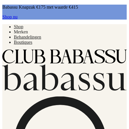
Babassu Knapzak €175 met waarde €415
Shop nu
Shop
Merken
Behandelingen
Boutiques