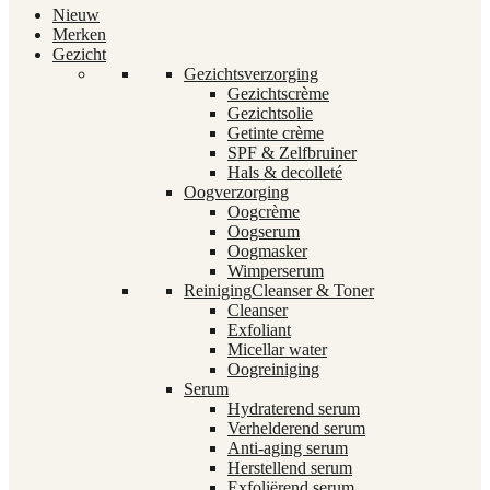
Nieuw
Merken
Gezicht
Gezichtsverzorging
Gezichtscrème
Gezichtsolie
Getinte crème
SPF & Zelfbruiner
Hals & decolleté
Oogverzorging
Oogcrème
Oogserum
Oogmasker
Wimperserum
Reiniging
Cleanser & Toner
Cleanser
Exfoliant
Micellar water
Oogreiniging
Serum
Hydraterend serum
Verhelderend serum
Anti-aging serum
Herstellend serum
Exfoliërend serum