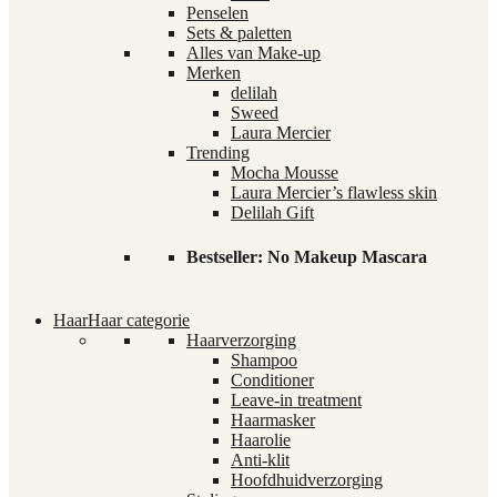
Penselen
Sets & paletten
Alles van Make-up
Merken
delilah
Sweed
Laura Mercier
Trending
Mocha Mousse
Laura Mercier’s flawless skin
Delilah Gift
Bestseller: No Makeup Mascara
Haar
Haar categorie
Haarverzorging
Shampoo
Conditioner
Leave-in treatment
Haarmasker
Haarolie
Anti-klit
Hoofdhuidverzorging