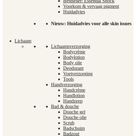
Bestseller: Essential Shock
Voorkom & vervaag pigment
Huidadvies
Nieuw: Huidadvies voor alle skin issues
Lichaam
Lichaamsverzorging
Bodycrème
Bodylotion
Body olie
Deodorant
Voetverzorging
Tools
Handverzorging
Handcrème
Handlotion
Handzeep
Bad & douche
Douche gel
Douche olie
Scrub
Badschuim
Badzout