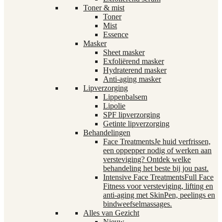
Toner & mist
Toner
Mist
Essence
Masker
Sheet masker
Exfoliërend masker
Hydraterend masker
Anti-aging masker
Lipverzorging
Lippenbalsem
Lipolie
SPF lipverzorging
Getinte lipverzorging
Behandelingen
Face Treatments
Je huid verfrissen,
een oppepper nodig of werken aan
versteviging? Ontdek welke
behandeling het beste bij jou past.
Intensive Face Treatments
Full Face
Fitness voor versteviging, lifting en
anti-aging met SkinPen, peelings en
bindweefselmassages.
Alles van Gezicht
Nieuw