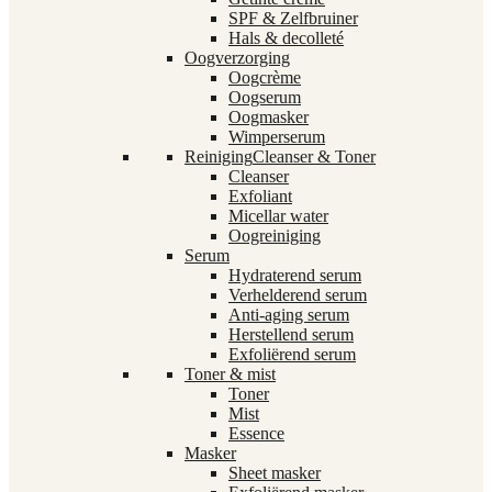
SPF & Zelfbruiner
Hals & decolleté
Oogverzorging
Oogcrème
Oogserum
Oogmasker
Wimperserum
Reiniging
Cleanser & Toner
Cleanser
Exfoliant
Micellar water
Oogreiniging
Serum
Hydraterend serum
Verhelderend serum
Anti-aging serum
Herstellend serum
Exfoliërend serum
Toner & mist
Toner
Mist
Essence
Masker
Sheet masker