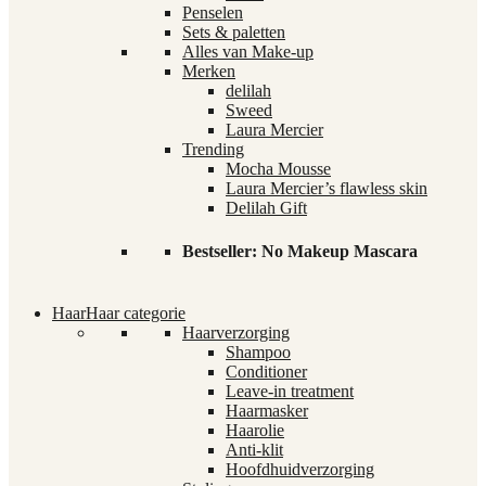
Penselen
Sets & paletten
Alles van Make-up
Merken
delilah
Sweed
Laura Mercier
Trending
Mocha Mousse
Laura Mercier’s flawless skin
Delilah Gift
Bestseller: No Makeup Mascara
Haar
Haar categorie
Haarverzorging
Shampoo
Conditioner
Leave-in treatment
Haarmasker
Haarolie
Anti-klit
Hoofdhuidverzorging