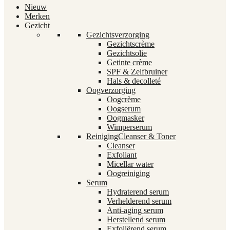
Nieuw
Merken
Gezicht
Gezichtsverzorging
Gezichtscrème
Gezichtsolie
Getinte crème
SPF & Zelfbruiner
Hals & decolleté
Oogverzorging
Oogcrème
Oogserum
Oogmasker
Wimperserum
Reiniging
Cleanser & Toner
Cleanser
Exfoliant
Micellar water
Oogreiniging
Serum
Hydraterend serum
Verhelderend serum
Anti-aging serum
Herstellend serum
Exfoliërend serum