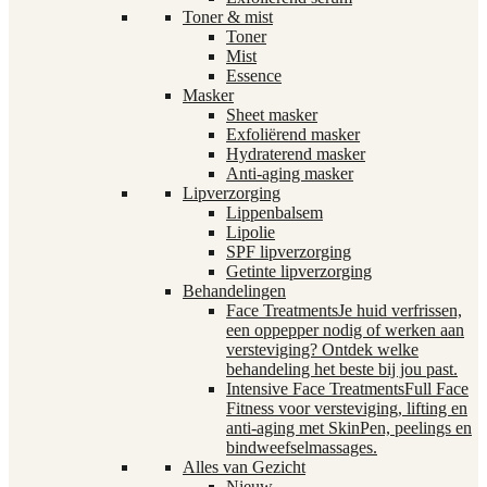
Toner & mist
Toner
Mist
Essence
Masker
Sheet masker
Exfoliërend masker
Hydraterend masker
Anti-aging masker
Lipverzorging
Lippenbalsem
Lipolie
SPF lipverzorging
Getinte lipverzorging
Behandelingen
Face Treatments
Je huid verfrissen,
een oppepper nodig of werken aan
versteviging? Ontdek welke
behandeling het beste bij jou past.
Intensive Face Treatments
Full Face
Fitness voor versteviging, lifting en
anti-aging met SkinPen, peelings en
bindweefselmassages.
Alles van Gezicht
Nieuw