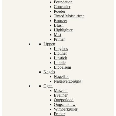
Foundation
Concealer
Poeder
Tinted Moisturizer
Bronzer
Blush
Highlighter
Mist
Primer
Lippen
Lipgloss
Lipliner
Lipstick
Lipolie
Lipbalsem
Nagels
Nagellak
Nagelverzorging
Ogen
Mascara
Eyeliner
Oogpotlood
Oogschaduw
Wimperkruller
Primer