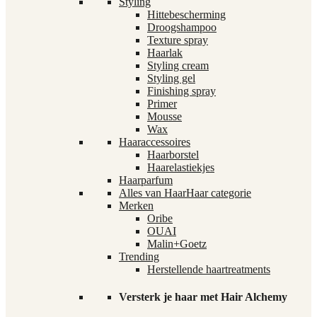
Styling
Hittebescherming
Droogshampoo
Texture spray
Haarlak
Styling cream
Styling gel
Finishing spray
Primer
Mousse
Wax
Haaraccessoires
Haarborstel
Haarelastiekjes
Haarparfum
Alles van Haar
Haar categorie
Merken
Oribe
OUAI
Malin+Goetz
Trending
Herstellende haartreatments
Versterk je haar met Hair Alchemy