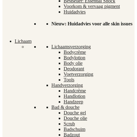
Bestseller: Essential Shock
Voorkom & vervaag pigment
Huidadvies
Nieuw: Huidadvies voor alle skin issues
Lichaam
Lichaamsverzorging
Bodycrème
Bodylotion
Body olie
Deodorant
Voetverzorging
Tools
Handverzorging
Handcrème
Handlotion
Handzeep
Bad & douche
Douche gel
Douche olie
Scrub
Badschuim
Badzout