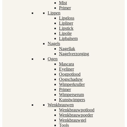
Mist
Primer
Lippen
Lipgloss
Lipliner
Lipstick
Lipolie
Lipbalsem
Nagels
Nagellak
Nagelverzorging
Ogen
Mascara
Eyeliner
Oogpotlood
Oogschaduw
Wimperkruller
Primer
Wimperserum
Kunstwimpers
Wenkbrauwen
Wenkbrauwpotlood
Wenkbrauwpoeder
Wenkbrauwgel
Tools