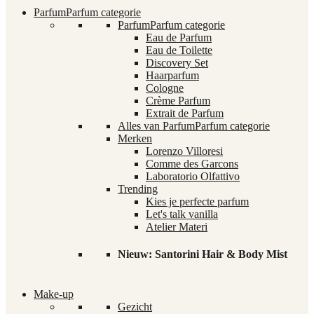
Parfum
Parfum categorie
Parfum
Parfum categorie
Eau de Parfum
Eau de Toilette
Discovery Set
Haarparfum
Cologne
Crème Parfum
Extrait de Parfum
Alles van Parfum
Parfum categorie
Merken
Lorenzo Villoresi
Comme des Garcons
Laboratorio Olfattivo
Trending
Kies je perfecte parfum
Let's talk vanilla
Atelier Materi
Nieuw: Santorini Hair & Body Mist
Make-up
Gezicht