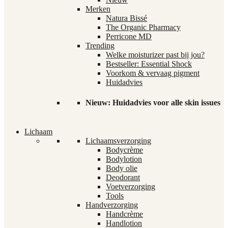
Merken
Natura Bissé
The Organic Pharmacy
Perricone MD
Trending
Welke moisturizer past bij jou?
Bestseller: Essential Shock
Voorkom & vervaag pigment
Huidadvies
Nieuw: Huidadvies voor alle skin issues
Lichaam
Lichaamsverzorging
Bodycrème
Bodylotion
Body olie
Deodorant
Voetverzorging
Tools
Handverzorging
Handcrème
Handlotion