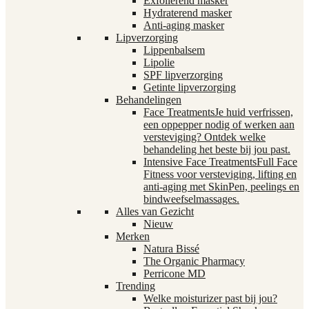
Exfoliërend masker
Hydraterend masker
Anti-aging masker
Lipverzorging
Lippenbalsem
Lipolie
SPF lipverzorging
Getinte lipverzorging
Behandelingen
Face Treatments
Je huid verfrissen,
een oppepper nodig of werken aan
versteviging? Ontdek welke
behandeling het beste bij jou past.
Intensive Face Treatments
Full Face
Fitness voor versteviging, lifting en
anti-aging met SkinPen, peelings en
bindweefselmassages.
Alles van Gezicht
Nieuw
Merken
Natura Bissé
The Organic Pharmacy
Perricone MD
Trending
Welke moisturizer past bij jou?