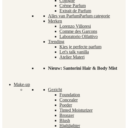
Cologne
Crème Parfum
Extrait de Parfum
Alles van Parfum
Parfum categorie
Merken
Lorenzo Villoresi
Comme des Garcons
Laboratorio Olfattivo
Trending
Kies je perfecte parfum
Let's talk vanilla
Atelier Materi
Nieuw: Santorini Hair & Body Mist
Make-up
Gezicht
Foundation
Concealer
Poeder
Tinted Moisturizer
Bronzer
Blush
Highlighter