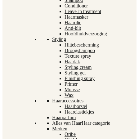
Shampoo
Conditioner
Leave-in treatment
Haarmasker
Haarolie
Anti-klit
Hoofdhuidverzorging
Styling
Hittebescherming
Droogshampoo
Texture spray
Haarlak
Styling cream
Styling gel
Finishing spray
Primer
Mousse
Wax
Haaraccessoires
Haarborstel
Haarelastiekjes
Haarparfum
Alles van Haar
Haar categorie
Merken
Oribe