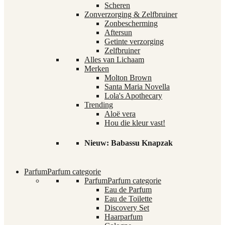
Scheren
Zonverzorging & Zelfbruiner
Zonbescherming
Aftersun
Getinte verzorging
Zelfbruiner
Alles van Lichaam
Merken
Molton Brown
Santa Maria Novella
Lola's Apothecary
Trending
Aloë vera
Hou die kleur vast!
Nieuw: Babassu Knapzak
Parfum
Parfum categorie
Parfum
Parfum categorie
Eau de Parfum
Eau de Toilette
Discovery Set
Haarparfum