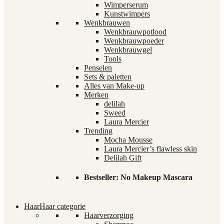
Wimperserum
Kunstwimpers
Wenkbrauwen
Wenkbrauwpotlood
Wenkbrauwpoeder
Wenkbrauwgel
Tools
Penselen
Sets & paletten
Alles van Make-up
Merken
delilah
Sweed
Laura Mercier
Trending
Mocha Mousse
Laura Mercier’s flawless skin
Delilah Gift
Bestseller: No Makeup Mascara
Haar
Haar categorie
Haarverzorging