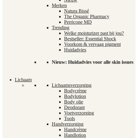
Merken
Natura Bissé
The Organic Pharmacy
Perricone MD
Trending
Welke moisturizer past bij jou?
Bestseller: Essential Shock
Voorkom & vervaag pigment
Huidadvies
Nieuw: Huidadvies voor alle skin issues
Lichaam
Lichaamsverzorging
Bodycrème
Bodylotion
Body olie
Deodorant
Voetverzorging
Tools
Handverzorging
Handcrème
Handlotion