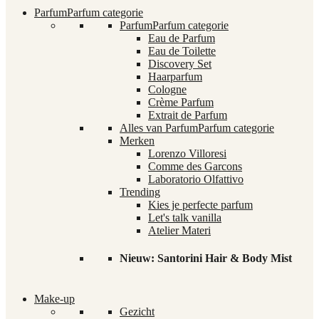
Parfum
Parfum categorie
Parfum
Parfum categorie
Eau de Parfum
Eau de Toilette
Discovery Set
Haarparfum
Cologne
Crème Parfum
Extrait de Parfum
Alles van Parfum
Parfum categorie
Merken
Lorenzo Villoresi
Comme des Garcons
Laboratorio Olfattivo
Trending
Kies je perfecte parfum
Let's talk vanilla
Atelier Materi
Nieuw: Santorini Hair & Body Mist
Make-up
Gezicht