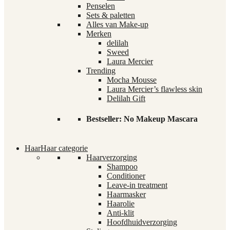
Penselen
Sets & paletten
Alles van Make-up
Merken
delilah
Sweed
Laura Mercier
Trending
Mocha Mousse
Laura Mercier’s flawless skin
Delilah Gift
Bestseller: No Makeup Mascara
Haar
Haar categorie
Haarverzorging
Shampoo
Conditioner
Leave-in treatment
Haarmasker
Haarolie
Anti-klit
Hoofdhuidverzorging