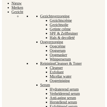
Nieuw
Merken
Gezicht
Gezichtsverzorging
Gezichtscrème
Gezichtsolie
Getinte crème
SPF & Zelfbruiner
Hals & decolleté
Oogverzorging
Oogcrème
Oogserum
Oogmasker
Wimperserum
Reiniging
Cleanser & Toner
Cleanser
Exfoliant
Micellar water
Oogreiniging
Serum
Hydraterend serum
Verhelderend serum
Anti-aging serum
Herstellend serum
Exfoliërend serum