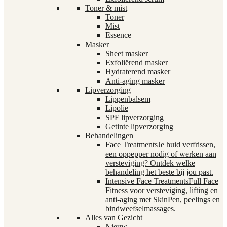
Toner & mist
Toner
Mist
Essence
Masker
Sheet masker
Exfoliërend masker
Hydraterend masker
Anti-aging masker
Lipverzorging
Lippenbalsem
Lipolie
SPF lipverzorging
Getinte lipverzorging
Behandelingen
Face Treatments
Je huid verfrissen,
een oppepper nodig of werken aan
versteviging? Ontdek welke
behandeling het beste bij jou past.
Intensive Face Treatments
Full Face
Fitness voor versteviging, lifting en
anti-aging met SkinPen, peelings en
bindweefselmassages.
Alles van Gezicht
Nieuw