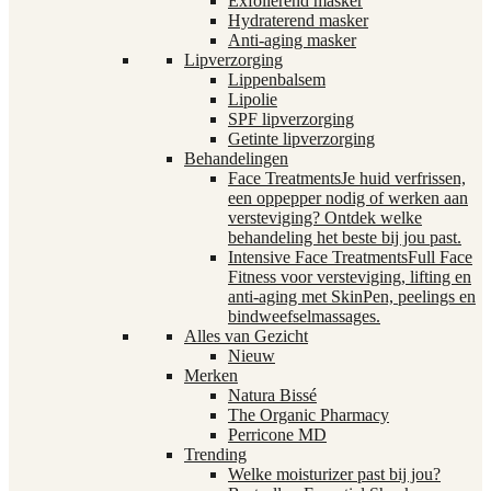
Exfoliërend masker
Hydraterend masker
Anti-aging masker
Lipverzorging
Lippenbalsem
Lipolie
SPF lipverzorging
Getinte lipverzorging
Behandelingen
Face Treatments
Je huid verfrissen,
een oppepper nodig of werken aan
versteviging? Ontdek welke
behandeling het beste bij jou past.
Intensive Face Treatments
Full Face
Fitness voor versteviging, lifting en
anti-aging met SkinPen, peelings en
bindweefselmassages.
Alles van Gezicht
Nieuw
Merken
Natura Bissé
The Organic Pharmacy
Perricone MD
Trending
Welke moisturizer past bij jou?