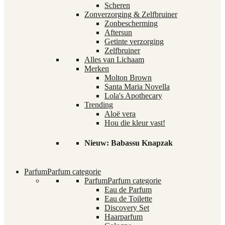
Scheren
Zonverzorging & Zelfbruiner
Zonbescherming
Aftersun
Getinte verzorging
Zelfbruiner
Alles van Lichaam
Merken
Molton Brown
Santa Maria Novella
Lola's Apothecary
Trending
Aloë vera
Hou die kleur vast!
Nieuw: Babassu Knapzak
Parfum
Parfum categorie
Parfum
Parfum categorie
Eau de Parfum
Eau de Toilette
Discovery Set
Haarparfum