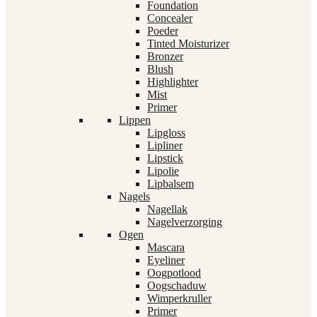
Foundation
Concealer
Poeder
Tinted Moisturizer
Bronzer
Blush
Highlighter
Mist
Primer
Lippen
Lipgloss
Lipliner
Lipstick
Lipolie
Lipbalsem
Nagels
Nagellak
Nagelverzorging
Ogen
Mascara
Eyeliner
Oogpotlood
Oogschaduw
Wimperkruller
Primer