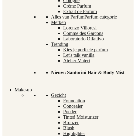
Cologne
Crème Parfum
Extrait de Parfum
Alles van Parfum
Parfum categorie
Merken
Lorenzo Villoresi
Comme des Garcons
Laboratorio Olfattivo
Trending
Kies je perfecte parfum
Let's talk vanilla
Atelier Materi
Nieuw: Santorini Hair & Body Mist
Make-up
Gezicht
Foundation
Concealer
Poeder
Tinted Moisturizer
Bronzer
Blush
Highlighter