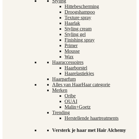
Styling
Hittebescherming
Droogshampoo
Texture spray
Haarlak
Styling cream
Styling gel
Finishing spray
Primer
Mousse
Wax
Haaraccessoires
Haarborstel
Haarelastiekjes
Haarparfum
Alles van Haar
Haar categorie
Merken
Oribe
OUAI
Malin+Goetz
Trending
Herstellende haartreatments
Versterk je haar met Hair Alchemy