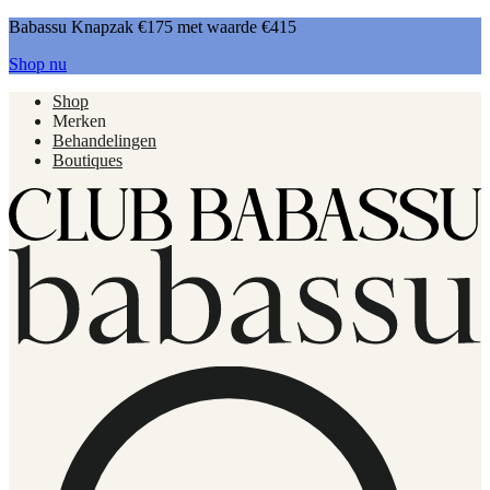
Babassu Knapzak €175 met waarde €415
Shop nu
Shop
Merken
Behandelingen
Boutiques