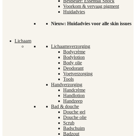
Bestseller: Essential Shock
Voorkom & vervaag pigment
Huidadvies
Nieuw: Huidadvies voor alle skin issues
Lichaam
Lichaamsverzorging
Bodycrème
Bodylotion
Body olie
Deodorant
Voetverzorging
Tools
Handverzorging
Handcrème
Handlotion
Handzeep
Bad & douche
Douche gel
Douche olie
Scrub
Badschuim
Badzout