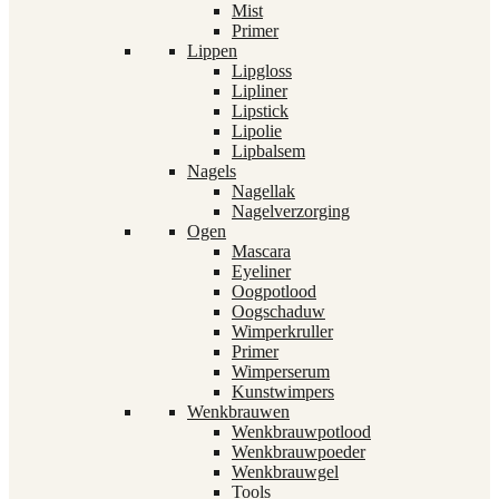
Mist
Primer
Lippen
Lipgloss
Lipliner
Lipstick
Lipolie
Lipbalsem
Nagels
Nagellak
Nagelverzorging
Ogen
Mascara
Eyeliner
Oogpotlood
Oogschaduw
Wimperkruller
Primer
Wimperserum
Kunstwimpers
Wenkbrauwen
Wenkbrauwpotlood
Wenkbrauwpoeder
Wenkbrauwgel
Tools