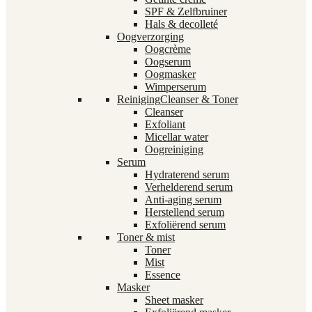
SPF & Zelfbruiner
Hals & decolleté
Oogverzorging
Oogcrème
Oogserum
Oogmasker
Wimperserum
Reiniging
Cleanser & Toner
Cleanser
Exfoliant
Micellar water
Oogreiniging
Serum
Hydraterend serum
Verhelderend serum
Anti-aging serum
Herstellend serum
Exfoliërend serum
Toner & mist
Toner
Mist
Essence
Masker
Sheet masker