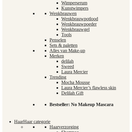
Wimperserum
Kunstwimpers
Wenkbrauwen
Wenkbrauwpotlood
Wenkbrauwpoeder
Wenkbrauwgel
Tools
Penselen
Sets & paletten
Alles van Make-up
Merken
delilah
Sweed
Laura Mercier
Trending
Mocha Mousse
Laura Mercier’s flawless skin
Delilah Gift
Bestseller: No Makeup Mascara
Haar
Haar categorie
Haarverzorging